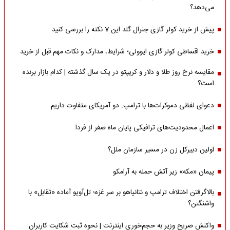
می‌دهد؟
پیش از خرید کولر گازی جنرال گلد این 7 نکته را بررسی کنید
خرید اقساطی کولر گازی ایوولی؛ شرایط، مدارک و نکات مهم قبل از خرید
مقایسه نرخ روز طلا و دلار و کریپتو در یک سال گذشته | کدام بازار برنده
است؟
دعوای لفظی دموکرات‌ها با ترامپ: دو آمریکای متفاوت داریم
اعمال محدودیت‌های ترافیکی پایان ماه صفر از فردا
اولین دبیرکل زن در مسیر سازمان‌ ملل؟
پیمان «مکه» زیر آتش حمله به آرامکو
بالاگرفتن اختلاف ترامپ و نتانیاهو بر سر غزه؛ تل‌آویو آماده «تقابل» با
واشنگتن؟
واکنش صریح وزیر به حجم‌خوری اینترنت | نحوه ثبت شکایت کاربران