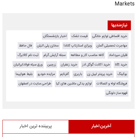
Markets
نیازمندیها
خرید اقساطی لوازم خانگی
قیمت تشک
اخبار بازنشستگان
مهاجرت تحصیلی آلمان
ویزای استارتاپ کانادا
مخازن پلی اتیلن
فال حافظ
قلیان میرداماد
کافه مناسب کار و مطالعه
مجله آرایش گرام
ثبت نام کالابرگ
خرید nft
خرید اکانت گوگل ادز
خرید زعفران
زرچین
ورق سیاه فولادایرانیان
بوکینگ
خرید پرینتر لیبل زن
باربری
آفرتایم
مزایده خودرو
بلیط هواپیما
فروشگاه لوله و اتصالات
لوازم یدکی ماشین های کیا
طراحی سایت در اصفهان
قهوه ساز دلونگی
آخرین اخبار
پربیننده ترین اخبار