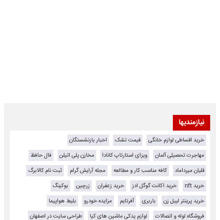
نیازمندیها
خرید اقساطی لوازم خانگی
قیمت تشک
اخبار بازنشستگان
مهاجرت تحصیلی آلمان
ویزای استارتاپ کانادا
مخازن پلی اتیلن
فال حافظ
قلیان میرداماد
کافه مناسب کار و مطالعه
مجله آرایش گرام
ثبت نام کالابرگ
خرید nft
خرید اکانت گوگل ادز
خرید زعفران
زرچین
بوکینگ
خرید پرینتر لیبل زن
باربری
آفرتایم
مزایده خودرو
بلیط هواپیما
فروشگاه لوله و اتصالات
لوازم یدکی ماشین های کیا
طراحی سایت در اصفهان