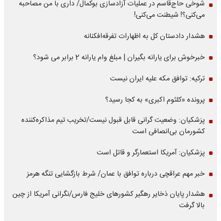
شوخی حاج‌قاسم در عملیات آزادسازی بوکمال/ داری با من مصاحبه‌
می‌کنی؟! شیطنت می‌کنی!
هشدار دادستان کل به اظهارات تفرقه‌افکنانه
خبرخوش برای یارانه بگیران | مبلغ وام یارانه 2 برابر می شود؟
ترکیه: توافق مکه علیه ایران نیست
پرونده «کلثوم اکبری» به کجا رسید؟
پزشکیان: وضعیت گرانی قابل قبول نیست/تخریب تیم مذاکره‌کننده
کشورمان بی‌انصافی است
پزشکیان: آمریکا استعمارگر و قاتل است
خبر مهم عراقچی درباره توافق با عمان/ شرط بازگشایی تنگه هرمز
هشدار پایان ذخایر رهگیر کشورهای خلیج فارس/نگرانی آمریکا از چین
بالا گرفت