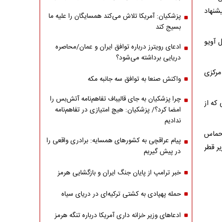
شنهاد
پزشکیان: آمریکا تلاش می‌کند همسایگان را علیه ما
بسیج کند
 آویو
ادعای رویترز درباره توافق ایران و عمان/محاصره
دریایی برداشته می‌شود؟
مرکزی
واکنش صنعا به توافق سه جانبه مکه
چرا پزشکیان به جای قالیباف تفاهم‌نامه آتش‌بس را
که از
امضا کرد؟/ پزشکیان: هیچ امتیازی در تفاهم‌نامه
ندادیم
 حماس
پیام عراقچی به کشورهای همسایه: برادری واقعی را
ر قطر
در پیش گیریم
خبر ترامپ از پایان جنگ ایران و بازگشایی هرمز
حمله پهپادی به کشتی ترکیه‌ای در دریای سیاه
ادعاهای وزیر خزانه داری آمریکا درباره تنگه هرمز