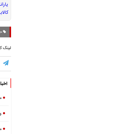
حم
لینک کو
اخبا
مو
و
م