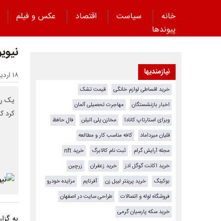
خانه
سیاست
اقتصاد
عکس و فیلم
پیوند‌ها
نیوی
نیازمندیها
۱۸ اردیبهشت ۱۴۰۳ - ۰۹:۰۳
خرید اقساطی لوازم خانگی
قیمت تشک
یک رو
اخبار بازنشستگان
مهاجرت تحصیلی آلمان
کرد ک
ویزای استارتاپ کانادا
مخازن پلی اتیلن
فال حافظ
قلیان میرداماد
کافه مناسب کار و مطالعه
مجله آرایش گرام
ثبت نام کالابرگ
خرید nft
خرید اکانت گوگل ادز
خرید زعفران
زرچین
بوکینگ
خرید پرینتر لیبل زن
آفرتایم
مزایده خودرو
فروشگاه لوله و اتصالات
طراحی سایت در اصفهان
خرید سکه پارسیان گرمی
به گزا