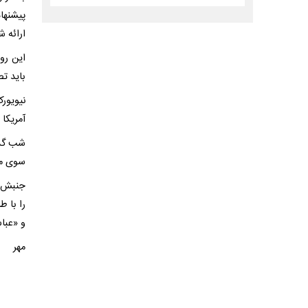
پیشنها
ارائه ش
این رو
باید تص
نیویور
آمریکا 
شب گذش
سوی می
جنبش ح
را با 
و «عبا
مهر