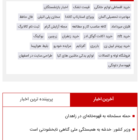
خرید اقساطی لوازم خانگی
قیمت تشک
اخبار بازنشستگان
مهاجرت تحصیلی آلمان
ویزای استارتاپ کانادا
مخازن پلی اتیلن
فال حافظ
قلیان میرداماد
کافه مناسب کار و مطالعه
مجله آرایش گرام
ثبت نام کالابرگ
خرید nft
خرید اکانت گوگل ادز
خرید زعفران
زرچین
بوکینگ
خرید پرینتر لیبل زن
باربری
آفرتایم
مزایده خودرو
بلیط هواپیما
فروشگاه لوله و اتصالات
لوازم یدکی ماشین های کیا
طراحی سایت در اصفهان
قهوه ساز دلونگی
آخرین اخبار
پربیننده ترین اخبار
حمله مسلحانه به قهوه‌خانه‌ای در زاهدان
وزیر کشور: خدشه به همبستگی ملی گناهی نابخشودنی است