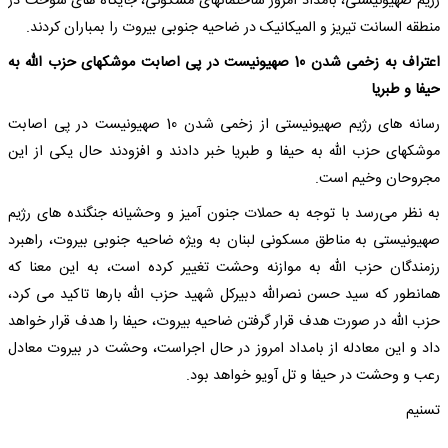
رژیم صهیونیستی، بامداد امروز ساختمانهای مسکونی، جایگاه های سوخت در
منطقه السانت تیریز و المیکانیک در ضاحیه جنوبی بیروت را بمباران کردند.
اعتراف به زخمی شدن 10 صهیونیست در پی اصابت موشکهای حزب الله به
حیفا و طبریا
رسانه های رژیم صهیونیستی از زخمی شدن 10 صهیونیست در پی اصابت
موشکهای حزب الله به حیفا و طبریا خبر دادند و افزودند حال یکی از این
مجروحان وخیم است.
به نظر می‌رسد با توجه به حملات جنون آمیز و وحشیانه جنگنده های رژیم
صهیونیستی به مناطق مسکونی لبنان به ویژه ضاحیه جنوبی بیروت، راهبرد
رزمندگان حزب الله به موازنه وحشت تغییر کرده است، به این معنا که
همانطور که سید حسن نصرالله دبیرکل شهید حزب الله بارها تاکید می کرد،
حزب الله در صورت هدف قرار گرفتن ضاحیه بیروت، حیفا را هدف قرار خواهد
داد و این معادله از بامداد امروز در حال اجراست، وحشت در بیروت معادل
رعب و وحشت در حیفا و تل آویو خواهد بود.
تسنیم