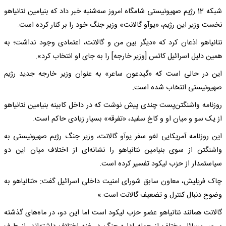
شبکه 12 رژیم صهیونیستی شامگاه امروز سه‌شنبه خبر داد که بنیامین نتانیاهو
نخست وزیر این رژیم، «یوآو گالانت» وزیر جنگ خود را بر کنار کرده است.
نتانیاهو اذعان کرد که «دیگر بین من و گالانت، اعتمادی وجود نداشت؛ به
همین دلیل اسرائیل کاتس [وزیر خارجه] را به جای او انتخاب کرد».
این در حالی است که «گیدعون ساعر» به عنوان وزیر خارجه جدید رژیم
صهیونیستی انتخاب شده است.
روزنامه واشنگتن‌پست چندی پیش نوشت که در داخل کابینه بنیامین نتانیاهو
از یک سو و میان او و کاخ سفید، «تفرقه» بسیار زیادی حاکم است.
این روزنامه آمریکایی لغو سفر یوآو گالانت، وزیر جنگ رژیم صهیونیستی به
واشنگتن از سوی بنیامین نتانیاهو را نشانه‌ای از اختلاف میان این دو
سیاستمدار از حزب لیکود تفسیر کرده است.
چاک فریلیش، معاون سابق شورای امنیت داخلی اسرائیل گفت: «نتانیاهو به
وضوح دنبال کنترل و تضعیف گالانت است.»
گالانت همانند نتانیاهو عضو حزب لیکود است اما این دو، در ماه‌های گذشته