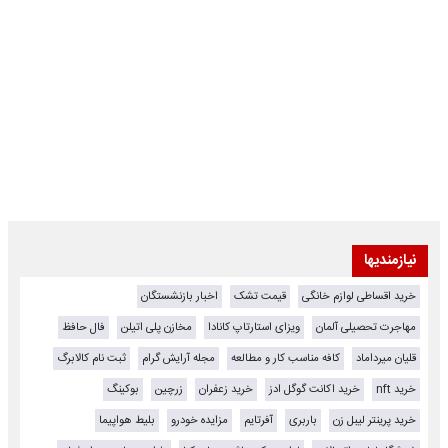
نیازمندیها
خرید اقساطی لوازم خانگی
قیمت تشک
اخبار بازنشستگان
مهاجرت تحصیلی آلمان
ویزای استارتاپ کانادا
مخازن پلی اتیلن
فال حافظ
قلیان میرداماد
کافه مناسب کار و مطالعه
مجله آرایش گرام
ثبت نام کالابرگ
خرید nft
خرید اکانت گوگل ادز
خرید زعفران
زرچین
بوکینگ
خرید پرینتر لیبل زن
باربری
آفرتایم
مزایده خودرو
بلیط هواپیما