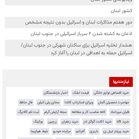
نیازمندیها
خرید اقساطی لوازم خانگی
قیمت تشک
اخبار بازنشستگان
مهاجرت تحصیلی آلمان
ویزای استارتاپ کانادا
مخازن پلی اتیلن
فال حافظ
قلیان میرداماد
کافه مناسب کار و مطالعه
مجله آرایش گرام
ثبت نام کالابرگ
خرید nft
خرید اکانت گوگل ادز
خرید زعفران
زرچین
بوکینگ
خرید پرینتر لیبل زن
باربری
آفرتایم
مزایده خودرو
بلیط هواپیما