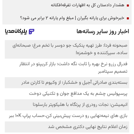
هشدار دادستان کل به اظهارات تفرقه‌افکنانه
خبرخوش برای یارانه بگیران | مبلغ وام یارانه 2 برابر می شود؟