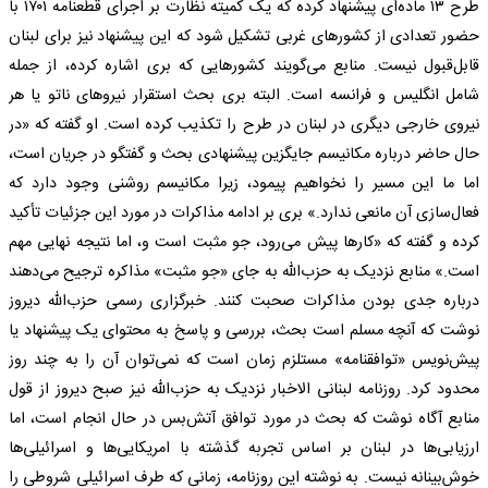
طرح ۱۳ ماده‌ای پیشنهاد کرده که یک کمیته نظارت بر اجرای قطعنامه ۱۷۰۱ با
حضور تعدادی از کشور‌های غربی تشکیل شود که این پیشنهاد نیز برای لبنان
قابل‌قبول نیست. منابع می‌گویند کشور‌هایی که بری اشاره کرده، از جمله
شامل انگلیس و فرانسه است. البته بری بحث استقرار نیرو‌های ناتو یا هر
نیروی خارجی دیگری در لبنان در طرح را تکذیب کرده است. او گفته که «در
حال حاضر درباره مکانیسم جایگزین پیشنهادی بحث و گفتگو در جریان است،
اما ما این مسیر را نخواهیم پیمود، زیرا مکانیسم روشنی وجود دارد که
فعال‌سازی آن مانعی ندارد.» بری بر ادامه مذاکرات در مورد این جزئیات تأکید
کرده و گفته که «کار‌ها پیش می‌رود، جو مثبت است و، اما نتیجه نهایی مهم
است.» منابع نزدیک به حزب‌الله به جای «جو مثبت» مذاکره ترجیح می‌دهند
درباره جدی بودن مذاکرات صحبت کنند. خبرگزاری رسمی حزب‌الله دیروز
نوشت که آنچه مسلم است بحث، بررسی و پاسخ به محتوای یک پیشنهاد یا
پیش‌نویس «توافقنامه» مستلزم زمان است که نمی‌توان آن را به چند روز
محدود کرد. روزنامه لبنانی الاخبار نزدیک به حزب‌الله نیز صبح دیروز از قول
منابع آگاه نوشت که بحث در مورد توافق آتش‌بس در حال انجام است، اما
ارزیابی‌ها در لبنان بر اساس تجربه گذشته با امریکایی‌ها و اسرائیلی‌ها
خوش‌بینانه نیست. به نوشته این روزنامه، زمانی که طرف اسرائیلی شروطی را