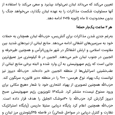
تعیین می‌کند که می‌داند لبنان نمی‌تواند بپذیرد و سعی می‌کند با استفاده از
آنها مسئولیت شکست مذاکرات را به عهده لبنان بگذارد، می‌خواهد جنگ را
بدون محدودیت تا ماه ژانویه ۲۰۲۵ ادامه دهد.
هر ۲ ساعت یک‌بار حمله!
به‌رغم جدی شدن مذاکرات برای آتش‌بس، حزب‌الله لبنان همچنان به حملات
خود به سرزمین‌های اشغالی ادامه می‌دهد. منابع لبنانی از نبرد‌های شدید بین
مقاومت اسلامی و ارتش اشغالگر در شهر مارون‌الرأس و همچنین طیرحرفه و
الجبین در جنوب لبنان خبر می‌دهند. الجبین در ۵ کیلومتری مرز عمیق‌ترین
جایی است که رژیم صهیونیستی به آن وارد شده و البته برخی منابع لبنانی از
عقب‌نشینی اسرائیلی‌ها از منطقه الجبین خبر داده‌اند. حزب‌الله دیروز نیز
توانست یک پهپاد نوع هرمس- ۹۰۰ را در منطقه «دیر قانون» سرنگون کند.
حزب‌الله همچنین تصویری از پهپاد انتحاری خود با شعار «هیچ مکانی برای
ورود ممنوع نیست» منتشر کرد. شبکه۱۳ تلویزیون رژیم صهیونیستی صبح
دیروز گزارش کرد حزب‌الله با ۳۰موشک الجلیل را هدف قرار داده است.
حزب‌الله همچنین اعلام کرد پایگاه دریایی ستیلا ماریس (پایگاه استراتژیک
نظارت و کنترل دریایی در سواحل شمالی) در فاصله ۳۵کیلومتری مرز لبنان و