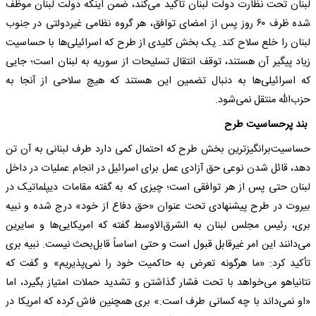
لبنان تحت نظارت دولت لبنان تأکید می‌کند، ضمن اینکه دولت لبنان موظف
شده ظرف ۶۰ روز پس از امضای توافق، هر گروه نظامی غیردولتی در جنوب
لبنان را خلع سلاح کند. یک بخش کلیدی از طرح که اسرائیلی‌ها با حساسیت
زیاد پیگیر آن هستند، توقف انتقال تسلیحات از سوریه به لبنان است؛ جایی
که اسرائیلی‌ها به دنبال تضمین این هستند که هیچ سلاحی از آنجا به
حزب‌الله منتقل نمی‌شود.
بند پرحساسیت طرح
حساسیت‌برانگیز‌ترین بخش طرح که احتمال کمی دارد طرف لبنانی به آن تن
دهد، قائل شدن نوعی حق آزادی عمل برای اسرائیل در انجام عملیات در داخل
لبنان حتی پس از هر توافقی است؛ چیزی که به گفته مقامات دیپلماتیک در
بیروت در طرح پیشنهادی تحت عنوان «حق دفاع از خود» درج شده و نبیه
بری، رئیس مجلس لبنان به الشرق‌الاوسط گفته که امریکایی‌ها و سایرین
می‌دانند این امر غیرقابل قبول است و حتی اساساً قابل‌بحث نیست. نبیه بری
تأکید کرد: «ما هرگونه تعرض به حاکمیت خود را نمی‌پذیریم» و گفت که
نتانیاهو می‌خواهد با تحت فشار گذاشتن و تشدید حملات امتیاز بگیرد، اما
«او نمی‌داند با چه کسانی طرف است.» بری همچنین فاش کرده که امریکا در