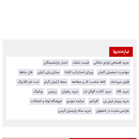
نیازمندیها
خرید اقساطی لوازم خانگی
قیمت تشک
اخبار بازنشستگان
مهاجرت تحصیلی آلمان
ویزای استارتاپ کانادا
مخازن پلی اتیلن
فال حافظ
قلیان میرداماد
کافه مناسب کار و مطالعه
مجله آرایش گرام
ثبت نام کالابرگ
خرید nft
خرید اکانت گوگل ادز
خرید زعفران
زرچین
بوکینگ
خرید پرینتر لیبل زن
آفرتایم
مزایده خودرو
فروشگاه لوله و اتصالات
طراحی سایت در اصفهان
خرید سکه پارسیان گرمی