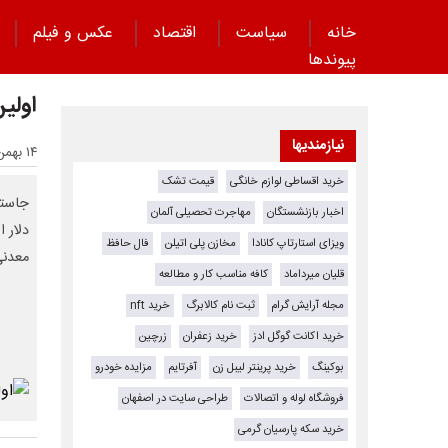
خانه
سیاست
اقتصاد
عکس و فیلم
پیوند‌ها
اولی
نیازمندیها
۱۴ بهمن ۱۴۰۳ - ۰۷:۵۴
خرید اقساطی لوازم خانگی
قیمت تشک
اخبار بازنشستگان
مهاجرت تحصیلی آلمان
دلار 
ویزای استارتاپ کانادا
مخازن پلی اتیلن
فال حافظ
معدنی
قلیان میرداماد
کافه مناسب کار و مطالعه
مجله آرایش گرام
ثبت نام کالابرگ
خرید nft
خرید اکانت گوگل ادز
خرید زعفران
زرچین
بوکینگ
خرید پرینتر لیبل زن
آفرتایم
مزایده خودرو
فروشگاه لوله و اتصالات
طراحی سایت در اصفهان
خرید سکه پارسیان گرمی