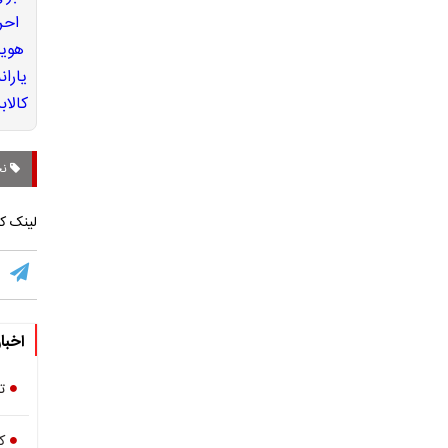
نخ
لینک کو
اخبا
ت
ک