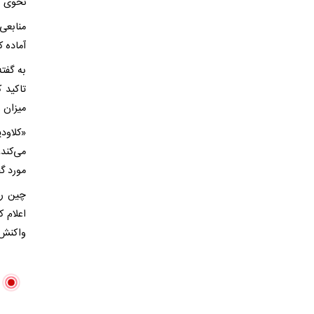
نحوی که حدود ۲.۱ تریلیون دلار از تجار
منابعی 
آماده ک
تاکید 
میزان 
«کلاود
می‌کند
مورد گ
چین رو
اعلام ک
واکنش 