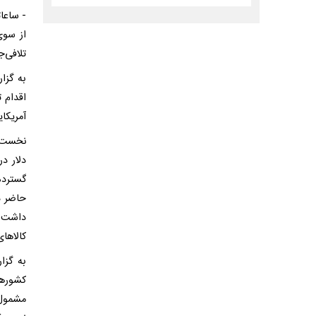
از سوی
تلافی‌جویانه از اع
به گزا
آمریکا
دلار د
گسترده
حاضر د
داشت ت
کالاهای
به گزا
کشورها
مشمول 