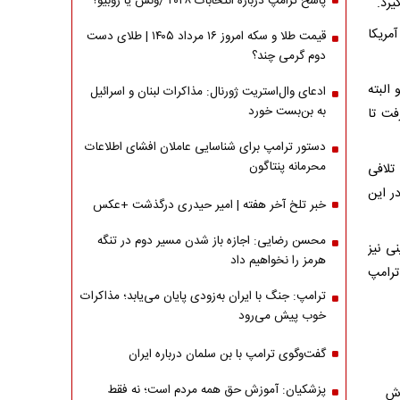
پاسخ ترامپ درباره انتخابات ۲۰۲۸ /ونس یا روبیو؟
آمریکا
قیمت طلا و سکه امروز ۱۶ مرداد ۱۴۰۵ | طلای دست
دوم گرمی چند؟
ود و البته
ادعای وال‌استریت ژورنال: مذاکرات لبنان و اسرائیل
به بن‌بست خورد
فت تا
دستور ترامپ برای شناسایی عاملان افشای اطلاعات
محرمانه پنتاگون
تلافی
ر این
خبر تلخ آخر هفته | امیر حیدری درگذشت +عکس
محسن رضایی: اجازه باز شدن مسیر دوم در تنگه
ی نیز
هرمز را نخواهیم داد
ترامپ
ترامپ: جنگ با ایران به‌زودی پایان می‌یابد؛ مذاکرات
خوب پیش می‌رود
گفت‌وگوی ترامپ با بن سلمان درباره ایران
پزشکیان: آموزش حق همه مردم است؛ نه فقط
وش