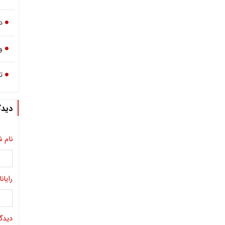
د
و
ت
دیدگ
نام ش
رایانا
دیدگا