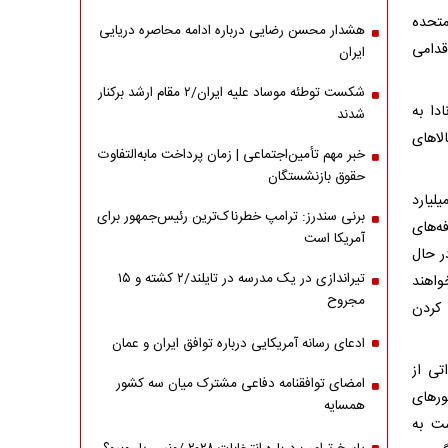
الات متحده
هشدار محسن رضایی درباره ادامه محاصره دریایی
قدامی
ایران
شکست توطئه موساد علیه ایران/۲ مقام‌ ارشد برکنار
دا به
شدند
ه ۱۵۵ میلیارد دلار کالاهای
خبر مهم تأمین‌اجتماعی | زمان پرداخت مابه‌التفاوت
حقوق بازنشستگان
انادا با بیان اینکه اعمال تعرفه ۲۵ درصدی بر واردات کالاهای آمریکایی ۳۰ میلیارد
برنی سندرز: ترامپ خطرناک‌ترین رئیس‌جمهور برای
ه‌های
آمریکا است
ر حال
تیراندازی در یک مدرسه در تایلند/۲ کشته و ۱۵
واهند
مجروح
 کردن
ادعای رسانه آمریکایی درباره توافق ایران و عمان
تی از
امضای توافقنامه دفاعی مشترک میان سه کشور
ورهای
همسایه
شت به