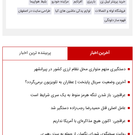
خرید پرینتر لیبل زن
باربری
آفرتایم
مزایده خودرو
بلیط هواپیما
فروشگاه لوله و اتصالات
لوازم یدکی ماشین های کیا
طراحی سایت در اصفهان
قهوه ساز دلونگی
آخرین اخبار
پربیننده ترین اخبار
دستگیری متهم متواری مخل نظام ارزی کشور در پیرانشهر
آخرین وضعیت سریال پایتخت | عطاران به تلویزیون برمی‌گردد؟
عراقچی: باز شدن تنگه هرمز منوط به یک سری شرایط است
عامل اصلی قتل حمیدرضا رجب‌زاده دستگیر شد
عراقچی: اکنون هیچ مذاکره‌ای با آمریکا نداریم
روایت سخنگوی شورای نگهبان از حمله به بیت رهبری