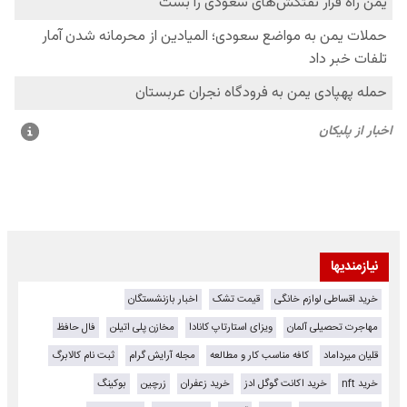
نیازمندیها
خرید اقساطی لوازم خانگی
قیمت تشک
اخبار بازنشستگان
مهاجرت تحصیلی آلمان
ویزای استارتاپ کانادا
مخازن پلی اتیلن
فال حافظ
قلیان میرداماد
کافه مناسب کار و مطالعه
مجله آرایش گرام
ثبت نام کالابرگ
خرید nft
خرید اکانت گوگل ادز
خرید زعفران
زرچین
بوکینگ