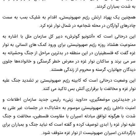
به شدت بمباران کردند.
همچنین یک پهپاد ارتش رژیم صهیونیستی، اقدام به شلیک بمب به سمت
چادرهای آوارگان در محله شجاعیه در شمال نوار غزه کرد.
این درحالی است که «آنتونیو گوترش» دبیر کل سازمان ملل با اشاره به
ممنوعیت هشتاد روزه رژیم صهیونیستی برای ورود کمک های انسانی به نوار
غزه گفت که فلسطینیان در این منطقه در بدترین مراحل از جنگ وحشیانه به
سر می برند و ساکنان نوار غزه در معرض خطر گرسنگی و خانواده‌ها جلوی
دیدگان جهانیان، گرسنه و محروم از زندگی هستند.
این وضعیت درحالی است که کابینه رژیم صهیونیستی بر تشدید جنگ علیه
نوار غزه و مخالفت با برقراری آتش بس تاکید می کنند.
در جدیدترین موضعگیری، «داوید زینی» رئیس جدید سازمان اطلاعات و
امنیت داخلی رژیم صهیونیستی موسوم به «شاباک» در جلسات غیر علنی به
شدت با هرگونه توافق مبادله اسیران با مقاومت فلسطین، مخالفت و جنگ
علیه نوار غزه را ابدی توصیف کرده و گفته است که نباید جنگ و بمباران برای
بازگرداندن اسیران صهیونیست از نوار غزه متوقف شود.