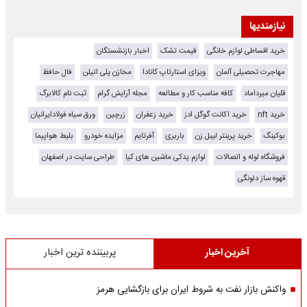
نیازمندیها
خرید اقساطی لوازم خانگی
قیمت تشک
اخبار بازنشستگان
مهاجرت تحصیلی آلمان
ویزای استارتاپ کانادا
مخازن پلی اتیلن
فال حافظ
قلیان میرداماد
کافه مناسب کار و مطالعه
مجله آرایش گرام
ثبت نام کالابرگ
خرید nft
خرید اکانت گوگل ادز
خرید زعفران
زرچین
ورق سیاه فولادایرانیان
بوکینگ
خرید پرینتر لیبل زن
باربری
آفرتایم
مزایده خودرو
بلیط هواپیما
فروشگاه لوله و اتصالات
لوازم یدکی ماشین های کیا
طراحی سایت در اصفهان
قهوه ساز دلونگی
آخرین اخبار
پربیننده ترین اخبار
واکنش بازار نفت به شروط ایران برای بازگشایی هرمز