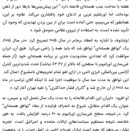
هفته با ساخت بمب هسته‌ای فاصله دارد." این پیش‌بینی‌ها بارها دور از ذهن
بوده‌اند، اما اورشلیم غربی بر ادعای خود پافشاری می‌کند. علاوه بر این،
همانطور که می‌بینیم، حتی آماده است برای از بین بردن تهدیدی که وجود آن
تأیید نشده است، به استفاده از نیروی نظامی متوسل شود.»
اولیانوف با اشاره به انعقاد برجام در سال ۲۰۱۵ تصریح کرد: «در سال ۲۰۱۵،
یک "توافق هسته‌ای" توافق شد که باید همه را راضی می‌کرد. طبق آن، ایران
موافقت کرد که تعدادی محدودیت جدی بر برنامه هسته‌ای خود (از جمله
غنی‌سازی اورانیوم تا سطحی که بالاتر از ۳.۶۷٪ نباشد) تحت شدیدترین کنترل
آژانس بین‌المللی انرژی اتمی در ازای لغو تمام تحریم‌های نامشروع اعمال کند.
این توافق به مدت سه سال با موفقیت اجرا شد تا اینکه آقای ترامپ در ماه
مه ۲۰۱۸ از آن خارج شد و "کارزار فشار حداکثری" را علیه تهران آغاز کرد.»
او افزود: «ایران این اقدام ظالمانه را به مدت یک سال تحمل کرد و سپس، به
عنوان یک اقدام متقابل، شروع به انحراف فزاینده از مفاد "توافق هسته‌ای"
کرد. در نتیجه، سطح غنی‌سازی اورانیوم به ۶۰ درصد افزایش یافت. به طور
خلاصه، نتیجه مستقیم سیاست‌های ایالات متحده و اسرائیل است. تجربه
نشان می‌دهد که بعید است تبادل ضربات اخیر، در اصل چیزی را در وضعیت