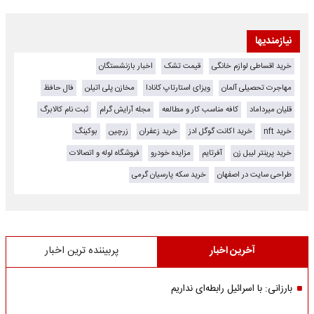
نیازمندیها
خرید اقساطی لوازم خانگی
قیمت تشک
اخبار بازنشستگان
مهاجرت تحصیلی آلمان
ویزای استارتاپ کانادا
مخازن پلی اتیلن
فال حافظ
قلیان میرداماد
کافه مناسب کار و مطالعه
مجله آرایش گرام
ثبت نام کالابرگ
خرید nft
خرید اکانت گوگل ادز
خرید زعفران
زرچین
بوکینگ
خرید پرینتر لیبل زن
آفرتایم
مزایده خودرو
فروشگاه لوله و اتصالات
طراحی سایت در اصفهان
خرید سکه پارسیان گرمی
آخرین اخبار
پربیننده ترین اخبار
بارزانی: با اسرائیل رابطه‌ای نداریم