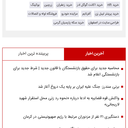
خرید nft
خرید اکانت گوگل ادز
خرید زعفران
زرچین
بوکینگ
خرید پرینتر لیبل زن
آفرتایم
مزایده خودرو
فروشگاه لوله و اتصالات
طراحی سایت در اصفهان
خرید سکه پارسیان گرمی
آخرین اخبار
پربیننده ترین اخبار
محاسبه جدید برای حقوق بازنشستگان با قانون جدید | شرط جدید برای
بازنشستگی اعلام شد
برنی سندرز: جنگ علیه ایران بر پایه یک دروغ آغاز شد
واکنش قوه قضاییه به ادعا درباره «نحوه رد زنی محل استقرار شهید
لاریجانی»
دستگیری ۲۱ نفر از مزدوران مرتبط با رژیم صهیونیستی در کرمان