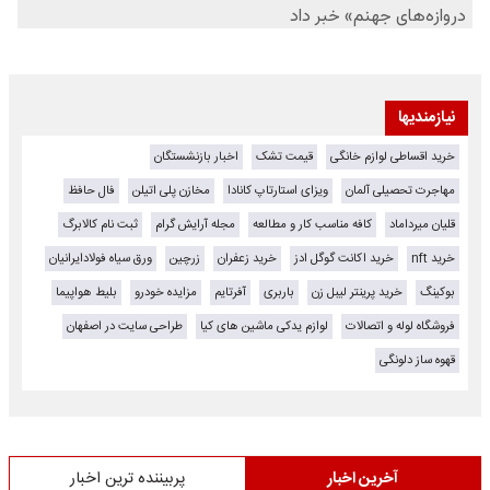
نیازمندیها
خرید اقساطی لوازم خانگی
قیمت تشک
اخبار بازنشستگان
مهاجرت تحصیلی آلمان
ویزای استارتاپ کانادا
مخازن پلی اتیلن
فال حافظ
قلیان میرداماد
کافه مناسب کار و مطالعه
مجله آرایش گرام
ثبت نام کالابرگ
خرید nft
خرید اکانت گوگل ادز
خرید زعفران
زرچین
ورق سیاه فولادایرانیان
بوکینگ
خرید پرینتر لیبل زن
باربری
آفرتایم
مزایده خودرو
بلیط هواپیما
فروشگاه لوله و اتصالات
لوازم یدکی ماشین های کیا
طراحی سایت در اصفهان
قهوه ساز دلونگی
آخرین اخبار
پربیننده ترین اخبار