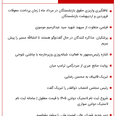
غافلگیری واریزی حقوق بازنشستگان در مرداد ماه | زمان پرداخت معوقات
فروردین و اردیبهشت بازنشستگان
فیلمی متفاوت از سپهبد شهید سید عبدالرحیم موسوی
پزشکیان: مذاکره کنندگان در حال گفت‌وگو هستند تا انشاالله مسیر را پیش
ببریم
اشاره‌ رئیس‌جمهور به فعالیت شبانه‌روزی وزیر‌خارجه با چاشنی شوخی
روایت منابع عبری از سردرگمی ترامپ میان
تبریک قالیباف به محسن رضایی
رئیس مجلس انتصاب ذوالقدر را تبریک گفت
شروع ثبت نام لاستیک دولتی ۱۴۰۵ با قیمت معقول | سامانه ثبت نام
لاستیک دولتی سواری
دبیر جدید شورای عالی امنیت ملی را بیشتر بشناسید