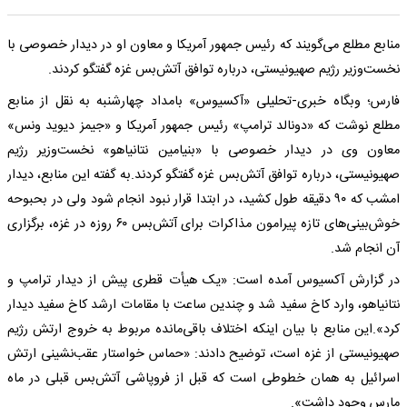
منابع مطلع می‌گویند که رئیس جمهور آمریکا و معاون او در دیدار خصوصی با
نخست‌وزیر رژیم صهیونیستی، درباره توافق آتش‌بس غزه گفتگو کردند.
فارس؛ وبگاه خبری-تحلیلی «آکسیوس» بامداد چهارشنبه به نقل از منابع
مطلع نوشت که «دونالد ترامپ» رئیس جمهور آمریکا و «جیمز دیوید ونس»
معاون وی در دیدار خصوصی با «بنیامین نتانیاهو» نخست‌وزیر رژیم
صهیونیستی، درباره توافق آتش‌بس غزه گفتگو کردند.به گفته این منابع، دیدار
امشب که ۹۰ دقیقه طول کشید، در ابتدا قرار نبود انجام شود ولی در بحبوحه
خوش‌بینی‌های تازه پیرامون مذاکرات برای آتش‌بس ۶۰ روزه در غزه، برگزاری
آن انجام شد.
در گزارش آکسیوس آمده است: «یک هیأت قطری پیش از دیدار ترامپ و
نتانیاهو، وارد کاخ سفید شد و چندین ساعت با مقامات ارشد کاخ سفید دیدار
کرد».این منابع با بیان اینکه اختلاف باقی‌مانده مربوط به خروج ارتش رژیم
صهیونیستی از غزه است، توضیح دادند: «حماس خواستار عقب‌نشینی ارتش
اسرائیل به همان خطوطی است که قبل از فروپاشی آتش‌بس قبلی در ماه
مارس وجود داشت».