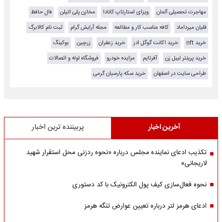
مهاجرت تحصیلی آلمان
ویزای استارتاپ کانادا
مخازن پلی اتیلن
فال حافظ
قلیان میرداماد
کافه مناسب کار و مطالعه
مجله آرایش گرام
ثبت نام کالابرگ
خرید nft
خرید اکانت گوگل ادز
خرید زعفران
زرچین
بوکینگ
خرید پرینتر لیبل زن
آفرتایم
مزایده خودرو
فروشگاه لوله و اتصالات
طراحی سایت در اصفهان
خرید سکه پارسیان گرمی
آخرین اخبار
پربیننده ترین اخبار
تکذیب ادعای نماینده مجلس درباره «نحوه ردزنی محل استقرار شهید
لاریجانی»
نحوه فعال‌سازی کیف پول الکترونیک با کد دستوری
ادعای هرمز لتر درباره تعیین عوارض تنگه هرمز