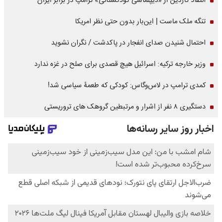
انتقاد گاردین از «دیپلماسی کودکستانی» ترامپ در برابر ایران
تنگه ملک ماست | این‌بار بدون حتی نظر امریکا
احتمال شنیدن صدای انفجار در پاکدشت / نگران نشوید
وزیر خارجه ترکیه: اسرائیل هیچ قصدی برای صلح در غزه ندارد
کمدی ترامپ در لاس‌وگاس: کودکی که طعمۀ سیاسی شد!
دستگیری ۸ نفر از اشرار و مرتبطین گروهک های تروریستی