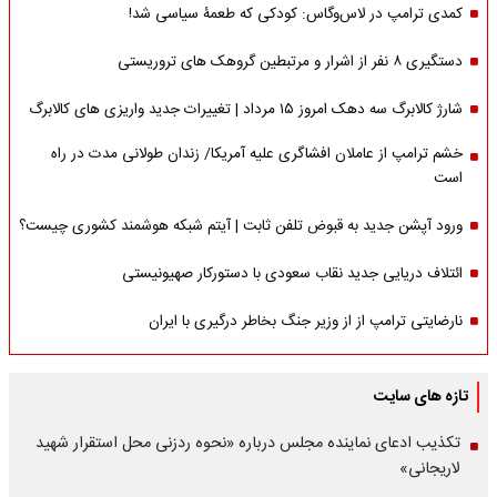
کمدی ترامپ در لاس‌وگاس: کودکی که طعمۀ سیاسی شد!
دستگیری ۸ نفر از اشرار و مرتبطین گروهک های تروریستی
شارژ کالابرگ سه دهک امروز ۱۵ مرداد | تغییرات جدید واریزی های کالابرگ
خشم ترامپ از عاملان افشاگری‌ علیه آمریکا/ زندان طولانی مدت در راه
است
ورود آپشن جدید به قبوض تلفن ثابت | آیتم شبکه هوشمند کشوری چیست؟
ائتلاف دریایی جدید نقاب سعودی با دستورکار صهیونیستی
نارضایتی ترامپ از از وزیر جنگ بخاطر درگیری با ایران
تازه های سایت
تکذیب ادعای نماینده مجلس درباره «نحوه ردزنی محل استقرار شهید
لاریجانی»