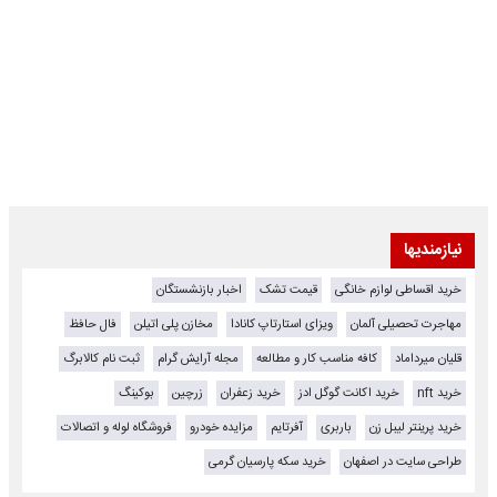
نیازمندیها
خرید اقساطی لوازم خانگی
قیمت تشک
اخبار بازنشستگان
مهاجرت تحصیلی آلمان
ویزای استارتاپ کانادا
مخازن پلی اتیلن
فال حافظ
قلیان میرداماد
کافه مناسب کار و مطالعه
مجله آرایش گرام
ثبت نام کالابرگ
خرید nft
خرید اکانت گوگل ادز
خرید زعفران
زرچین
بوکینگ
خرید پرینتر لیبل زن
باربری
آفرتایم
مزایده خودرو
فروشگاه لوله و اتصالات
طراحی سایت در اصفهان
خرید سکه پارسیان گرمی