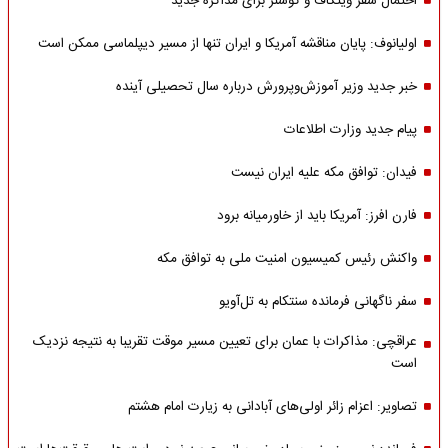
احتمال سفر ویتکاف و کوشنر برای مذاکره جدید
اولیانوف: پایان مناقشه آمریکا و ایران تنها از مسیر دیپلماسی ممکن است
خبر جدید وزیر آموزش‌وپرورش درباره سال تحصیلی آینده
پیام جدید وزارت اطلاعات
فیدان: توافق مکه علیه ایران نیست
فارن افرز: آمریکا باید از خاورمیانه برود
واکنش رئیس کمیسیون امنیت ملی به توافق مکه
سفر ناگهانی فرمانده سنتکام به تل‌آویو
عراقچی: مذاکرات با عمان برای تعیین مسیر موقت تقریبا به نتیجه نزدیک
است
تصاویر: اعزام زائر اولی‌های آبادانی به زیارت امام هشتم