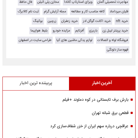
مهاجرت تحصیلی آلمان
ویزای استارتاپ کانادا
مخازن پلی اتیلن
فال حافظ
قلیان میرداماد
کافه مناسب کار و مطالعه
مجله آرایش گرام
ثبت نام کالابرگ
خرید nft
خرید اکانت گوگل ادز
خرید زعفران
زرچین
بوکینگ
خرید پرینتر لیبل زن
باربری
آفرتایم
مزایده خودرو
بلیط هواپیما
فروشگاه لوله و اتصالات
لوازم یدکی ماشین های کیا
طراحی سایت در اصفهان
قهوه ساز دلونگی
آخرین اخبار
پربیننده ترین اخبار
بارش برف تابستانی در کوه دماوند +فیلم
قطعی برق شبانه تهران
عراقچی درباره سهم ایران از خزر شفاف‌سازی کرد