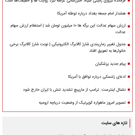
فرمانده نیروی زمینی سپاه: خبررسانی عرصه نبرد روایت ها و حقیقت‌ها است
هشدار امام جمعه بغداد درباره توطئه آمریکا
ارزش سهام عدالت این برگه ها 10 میلیون تومان شد | استعلام ارزش سهام
عدالت
جدول تغییر زمان‌بندی شارژ کالابرگ الکترونیکی | نوبت شارژ کالابرگ برخی
خانوارها به تعویق افتاد
پیام جدید پزشکیان
ادعای زلنسکی درباره توافق با آمریکا
نشنال اینترست: ترامپ از مارپیچ تشدید تنش با ایران خارج شود
تصویر امروز ماهواره کوپرنیک از وضعیت دریاچه ارومیه
تازه های سایت