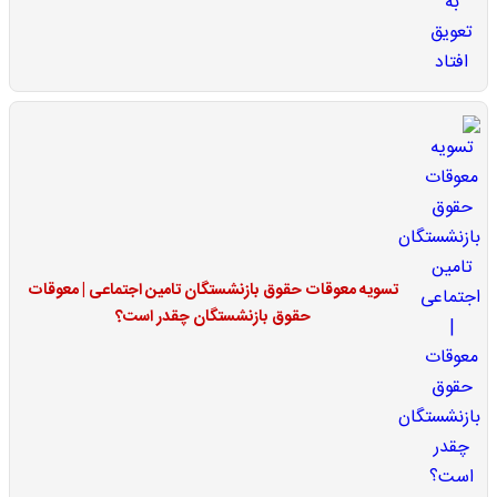
تسویه معوقات حقوق بازنشستگان تامین اجتماعی | معوقات
حقوق بازنشستگان چقدر است؟