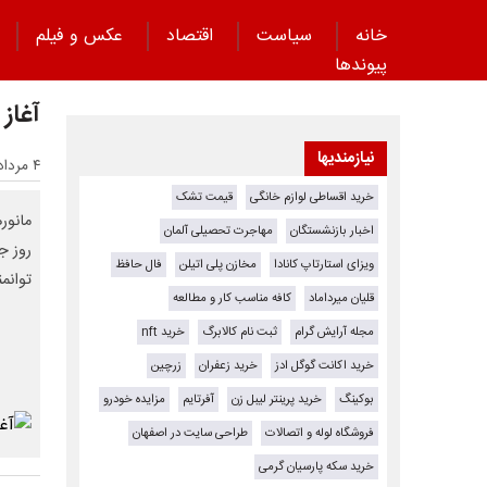
خانه
سیاست
اقتصاد
عکس و فیلم
پیوند‌ها
آغاز
نیازمندیها
۴ مرداد ۱۴۰۴ - ۱۱:۲۱
خرید اقساطی لوازم خانگی
قیمت تشک
مانور
اخبار بازنشستگان
مهاجرت تحصیلی آلمان
روز ج
ویزای استارتاپ کانادا
مخازن پلی اتیلن
فال حافظ
توانم
قلیان میرداماد
کافه مناسب کار و مطالعه
مجله آرایش گرام
ثبت نام کالابرگ
خرید nft
خرید اکانت گوگل ادز
خرید زعفران
زرچین
بوکینگ
خرید پرینتر لیبل زن
آفرتایم
مزایده خودرو
فروشگاه لوله و اتصالات
طراحی سایت در اصفهان
خرید سکه پارسیان گرمی