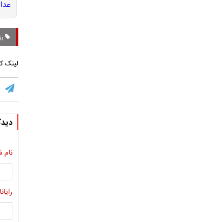
رز
لینک کو
دیدگ
نام ش
رایانا