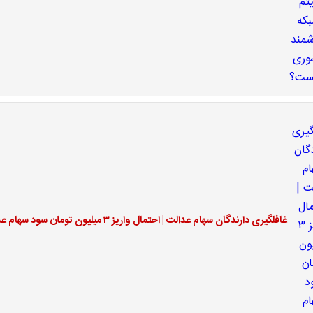
غافلگیری دارندگان سهام عدالت | احتمال واریز ۳ میلیون تومان سود سهام عدالت