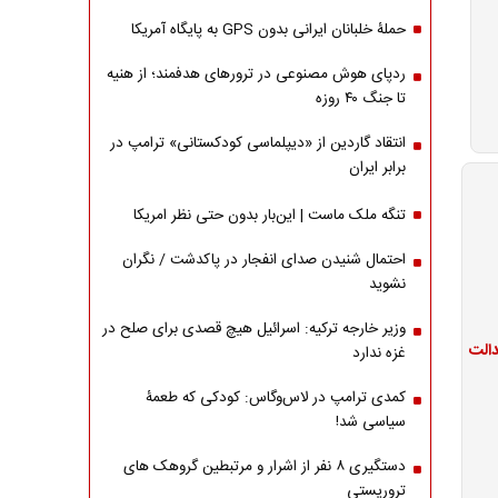
حملۀ خلبانان ایرانی بدون GPS به پایگاه آمریکا
ردپای هوش مصنوعی در ترورهای هدفمند؛ از هنیه
تا جنگ ۴۰ روزه
انتقاد گاردین از «دیپلماسی کودکستانی» ترامپ در
برابر ایران
تنگه ملک ماست | این‌بار بدون حتی نظر امریکا
احتمال شنیدن صدای انفجار در پاکدشت / نگران
نشوید
وزیر خارجه ترکیه: اسرائیل هیچ قصدی برای صلح در
غزه ندارد
کمدی ترامپ در لاس‌وگاس: کودکی که طعمۀ
سیاسی شد!
دستگیری ۸ نفر از اشرار و مرتبطین گروهک های
تروریستی