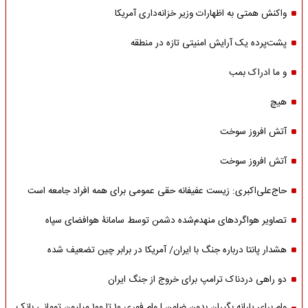
واکنش همتی به اظهارات وزیر خزانه‌داری آمریکا
پشت‌پرده یک آرایش امنیتی تازه در منطقه
و ما ادراک بمب
هیچ
آتش افروز سوخت
آتش افروز سوخت
حاج‌علی‌اکبری: زیست عفیفانه حقی عمومی برای همه افراد جامعه است
تصاویر هواگردهای منهدم‌شده دشمن توسط سامانۀ هوافضای سپاه
هشدار پانتا درباره جنگ با ایران/ آمریکا در برابر چین تضعیف شده
دو راهی دردناک ترامپ برای خروج از جنگ ایران
وام برای یارانه بگیران بدون ضامن | وام فوری ۱۰ تا ۱۰۰ میلیون تومانی بانک