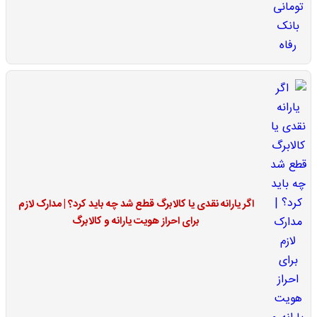
اگر یارانه نقدی یا کالابرگ قطع شد چه باید کرد؟ | مدارک لازم
برای احراز هویت یارانه و کالابرگ