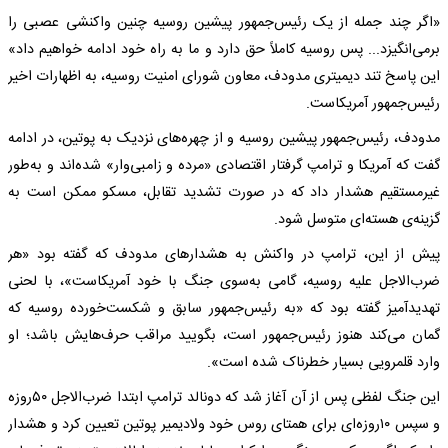
«اگر چند جمله از یک رئیس‌جمهور پیشین روسیه چنین واکنشی عصبی‌ را
برمی‌انگیزد... پس روسیه کاملاً حق دارد و ما به راه خود ادامه خواهیم داد»
این پاسخ تند دیمیتری مدودف، معاون شورای امنیت روسیه، به اظهارات اخیر
رئیس‌جمهور آمریکاست.
مدودف، رئیس‌جمهور پیشین روسیه و از چهره‌های نزدیک به پوتین، در ادامه
گفت که آمریکا و ترامپ گرفتار اقتصادی «مرده و زامبی‌وار» شده‌اند و به‌طور
غیرمستقیم هشدار داد که در صورت تشدید تقابل، مسکو ممکن است به
گزینه‌ی هسته‌ای متوسل شود.
پیش از این، ترامپ در واکنش به هشدارهای مدودف که گفته بود «هر
ضرب‌الاجل علیه روسیه، گامی به‌سوی جنگ با خود آمریکاست»، با لحنی
تهدیدآمیز گفته بود که «به رئیس‌جمهور سابق و شکست‌خورده روسیه که
گمان می‌کند هنوز رئیس‌جمهور است، بگویید مراقب حرف‌هایش باشد؛ او
وارد قلمرویی بسیار خطرناک شده است».
این جنگ لفظی پس از آن آغاز شد که دونالد ترامپ ابتدا ضرب‌الاجل ۵۰روزه
و سپس ۱۰روزه‌ای برای همتای روس خود ولادیمیر پوتین تعیین کرد و هشدار