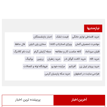
نیازمندیها
خرید اقساطی لوازم خانگی
قیمت تشک
اخبار بازنشستگان
مهاجرت تحصیلی آلمان
ویزای استارتاپ کانادا
مخازن پلی اتیلن
فال حافظ
قلیان میرداماد
کافه مناسب کار و مطالعه
مجله آرایش گرام
ثبت نام کالابرگ
خرید nft
خرید اکانت گوگل ادز
خرید زعفران
زرچین
بوکینگ
خرید پرینتر لیبل زن
آفرتایم
مزایده خودرو
فروشگاه لوله و اتصالات
طراحی سایت در اصفهان
خرید سکه پارسیان گرمی
آخرین اخبار
پربیننده ترین اخبار