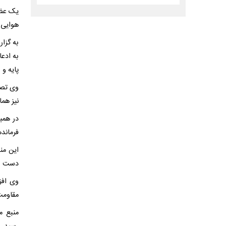
یک عضو
هوایی ا
به گزا
به ادعا
پایه و
وی تصر
نیز هم
در همی
فرمانده
این من
دست از
وی افز
مقاومت
منبع م