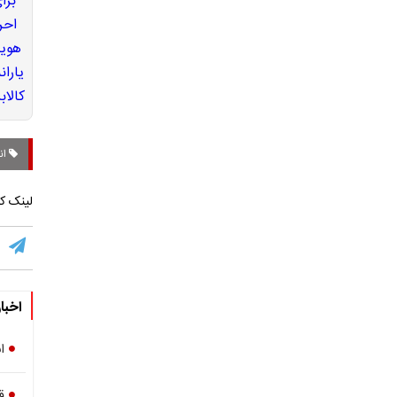
انص
لینک کو
اخبا
ا
ق