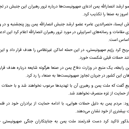
 ارشد انصارالله یمن ادعای صهیونیست‌ها درباره ترور رهبران این جنبش در تج
مروز به صنعا را تکذیب کرد.
رش ایسنا، «نصرالدین عامر» عضو ارشد جنبش انصارالله یمن روز پنجشنبه و در 
ی مقامات و رسانه‌های اسراییلی در مورد ترور رهبران انصارالله اعلام کرد این ادع
 اساس است.
یح کرد رژیم صهیونیستی، در این حمله اماکن غیرنظامی را هدف قرار داد و این
انند حملات قبلی شکست خورد.
ن رابطه، یک منبع در وزارت دفاع یمن در صنعا هرگونه شایعه درباره هدف قرار
ان این کشور در جریان تجاوز صهیونیست‌ها به صنعاء را رد کرد.
بع گفت که ملت یمن و رهبری آن با تهدیدها مرعوب نخواهند شد و با حملات 
 حمایت از غزه منصرف نخواهند شد.
ود: مردم یمن به دلیل حملات هوایی، با ادامه حمایت از برادران خود در فل
 بیشتری از خود نشان می‌دهند.
ذکور تاکید کرد دست قدرتمند ملت یمن به جنایتکاران جنگی صهیونیستی 