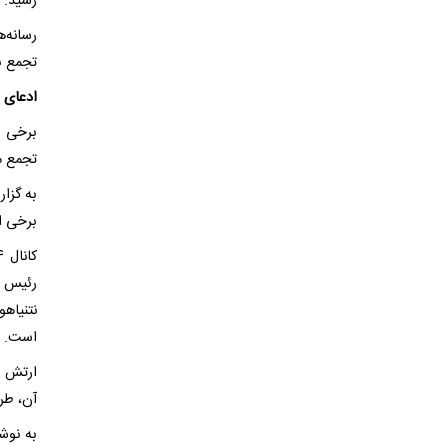
رسید.
رسانه‌
تجمع بر
ادعای ر
برخی ر
تجمع م
به گزار
برخی از
رئیس س
نتنیاه
است.
ارتش ر
آن، طر