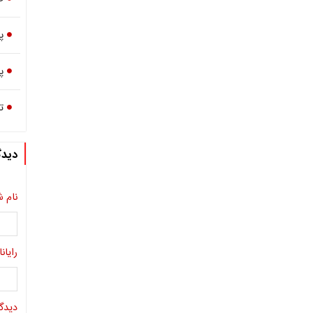
پ
پ
تجا
دیدگ
نام ش
رایانا
دیدگا