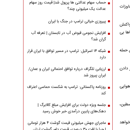
حساب سهام عدالتی ها پرپول شد| قیمت روز سهام
اوزات
عدالت یک میلیونی چند؟
پیروزی خیالی ترامپ در جنگ با ایران
واکنش
اها بی
افزایش نجومی قبوض آب در تابستان | تعرفه آب
گران شد؟
 حمله
شبکه ۱۴ اسرائیل: ترامپ در مسیر توافق با ایران قرار
دارد
 دادن
ارزیابی تلگراف درباره توافق احتمالی ایران و عمان/
ایران پیروز شد
هوایی
روزنامه پاکستانی: ترامپ به شکست حماسی اعتراف
کند
سطین،
جلسه ویژه دولت برای افزایش مبلغ کالابرگ |
دهک‌های پایین درآمدی خبر خوش رسید
خواهد
ماجرای جهش میلیونی قیمت گوشت ۴ هزار تومانی
| چرا با افت ۳۰ درصدی قیمت دام، گوشت ارزان