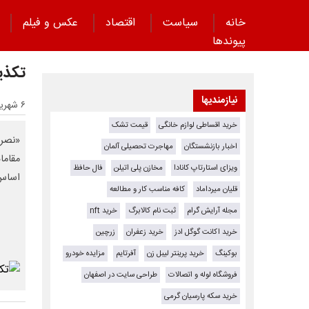
خانه
سیاست
اقتصاد
عکس و فیلم
پیوند‌ها
تکذیب
نیازمندیها
۶ شهریور ۱۴۰۴ - ۱۹:۵۷
خرید اقساطی لوازم خانگی
قیمت تشک
«نصرا
اخبار بازنشستگان
مهاجرت تحصیلی آلمان
مقامات
ویزای استارتاپ کانادا
مخازن پلی اتیلن
فال حافظ
اساس
قلیان میرداماد
کافه مناسب کار و مطالعه
مجله آرایش گرام
ثبت نام کالابرگ
خرید nft
خرید اکانت گوگل ادز
خرید زعفران
زرچین
بوکینگ
خرید پرینتر لیبل زن
آفرتایم
مزایده خودرو
فروشگاه لوله و اتصالات
طراحی سایت در اصفهان
خرید سکه پارسیان گرمی