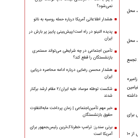
نمی‌شود؟
، محل
هشدار اطلاعاتی آمریکا درباره حمله روسیه به ناتو
پدیده النینو در راه است/پیش‌بینی پاییز پر بارش در
ایران
، محل
تأمین اجتماعی در چه شرایطی می‌تواند مستمری
بازنشستگان را قطع کند؟
 تجمع
هشدار محسن رضایی درباره ادامه محاصره دریایی
ایران
زامیر»
یامین
شکست توطئه موساد علیه ایران/۲ مقام‌ ارشد برکنار
داشته
شدند
خبر مهم تأمین‌اجتماعی | زمان پرداخت مابه‌التفاوت
 برای
حقوق بازنشستگان
برنی سندرز: ترامپ خطرناک‌ترین رئیس‌جمهور برای
به نوشته رسانه‌های اسراییلی، در تجاوزات هوایی روز پنجشنبه رژیم صهیونیستی، بیش از ۱۰
آمریکا است