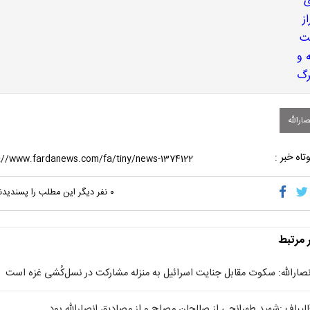
ارالله
تاه خبر :
۰
نفر دیگر این مطلب را پسندیدن
ر مرتبط
نصارالله: سکوت مقابل جنایت اسرائیل به منزله مشارکت در نسل‌کُشی غزه است
الیباف :شهید طهرانچی از صالحان مصلح و از مصادیق انصارالله بود