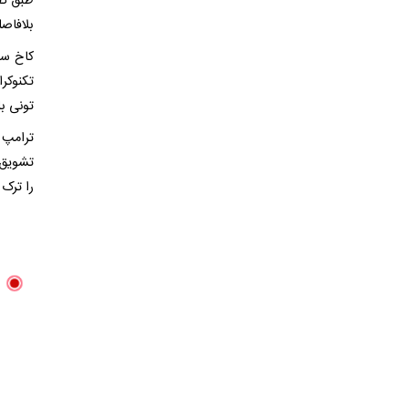
بلافاصل
کاخ سف
تکنوکر
تونی بل
ترامپ 
تشویق م
را ترک ک