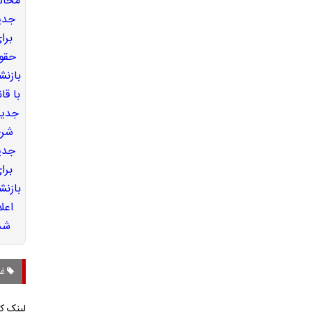
غز
لینک کو