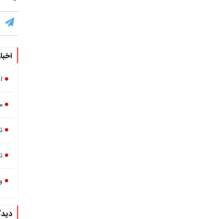
اخبا
ا
م
ت
ت
و
دیدگ