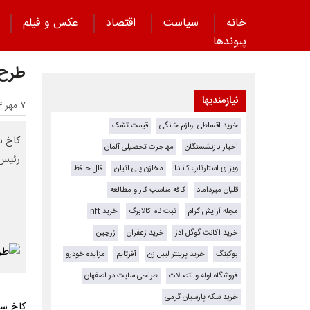
خانه
سیاست
اقتصاد
عکس و فیلم
پیوند‌ها
طرح ۲۰ بندی ترامپ برای غزه من
نیازمندیها
۷ مهر ۱۴۰۴ - ۲۲:۰۰
خرید اقساطی لوازم خانگی
قیمت تشک
کاخ س
اخبار بازنشستگان
مهاجرت تحصیلی آلمان
رئیس‌
ویزای استارتاپ کانادا
مخازن پلی اتیلن
فال حافظ
قلیان میرداماد
کافه مناسب کار و مطالعه
مجله آرایش گرام
ثبت نام کالابرگ
خرید nft
خرید اکانت گوگل ادز
خرید زعفران
زرچین
بوکینگ
خرید پرینتر لیبل زن
آفرتایم
مزایده خودرو
فروشگاه لوله و اتصالات
طراحی سایت در اصفهان
خرید سکه پارسیان گرمی