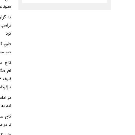
«دونالد
به گزا
ترامپ»
کرد.
طبق گز
ضمیمه 
کاخ سف
افراط‌گ
بازگردا
ابد به علاوه ۱۷۰۰ غزه‌ای را که پس از ۷ اکتبر 
کاخ سفی
تا در م