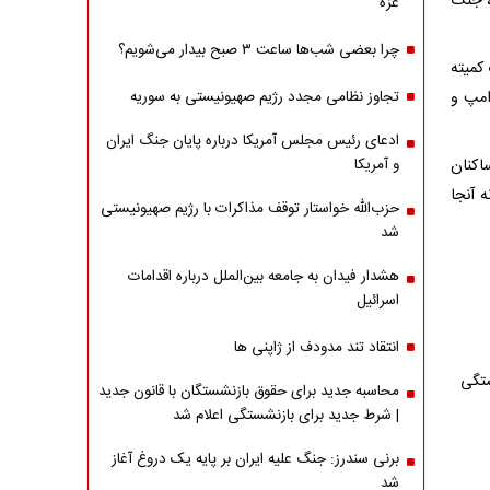
قت کنند، جنگ
غزه
چرا بعضی شب‌ها ساعت ۳ صبح بیدار می‌شویم؟
کمیته
امپ و
تجاوز نظامی مجدد رژیم صهیونیستی به سوریه
ادعای رئیس مجلس آمریکا درباره پایان جنگ ایران
اکنان
و آمریکا
ه آنجا
حزب‌الله خواستار توقف مذاکرات با رژیم صهیونیستی
شد
هشدار فیدان به جامعه بین‌الملل درباره اقدامات
اسرائیل
انتقاد تند مدودف از ژاپنی ها
ستگی
محاسبه جدید برای حقوق بازنشستگان با قانون جدید
| شرط جدید برای بازنشستگی اعلام شد
برنی سندرز: جنگ علیه ایران بر پایه یک دروغ آغاز
شد