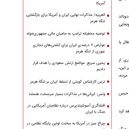
آمریکا
العربیه/ مذاکرات نهایی ایران و آمریکا برای بازگشایی
ونالد
تنگه هرمز
نمایی
توصیه مخفیانه ترامپ به حامیان مالی جمهوری‌خواه
ال یا
عوارض ۷ درصدی ایران برای کشتی‌های تجاری
عبوری از تنگه هرمز
ری از
یحیی سریع: مواضع ارتش سعودی را هدف قرار
 این،
دادیم
مرده،
ترس کارشناس کویتی از تسلط ایران بر تنگۀ هرمز
۲ زندانی محکوم به حبس
ونس: ایرانی‌ها در مذاکرات بسیار سرسخت هستند
افشاگری آسوشیتدپرس درباره نظامیان آمریکایی در
د کرد
جنگ با ایران
چراغ سبز در آمریکا به ساخت اولین پایگاه نظامی در