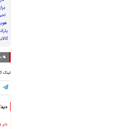
خل
لینک کو
دیدگ
نام ش