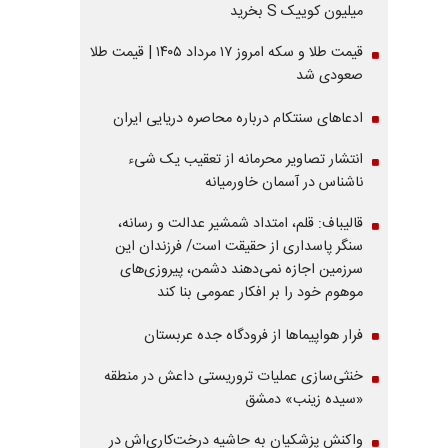
میلیون کوییک S بخرید
قیمت طلا و سکه امروز ۱۷ مرداد ۱۴۰۵ | قیمت طلا
صعودی شد
ادعاهای سنتکام درباره محاصره دریایی ایران
انتشار تصاویر محرمانه از تعقیب یک شیء
ناشناس در آسمان خاورمیانه
قالیباف: قلم، امتداد شمشیر عدالت و رسانه،
سنگر پاسداری از حقیقت است/ فرزندان این
سرزمین اجازه نمی‌دهند دشمن، پیروزی‌های
موهوم خود را بر افکار عمومی بنا کند
فرار هواپیماها از فرودگاه جده عربستان
خنثی‌سازی عملیات تروریستی داعش در منطقه
«سیده زینب» دمشق
واکنش پزشکیان به حاشیه درخت‌کاری‌اش در