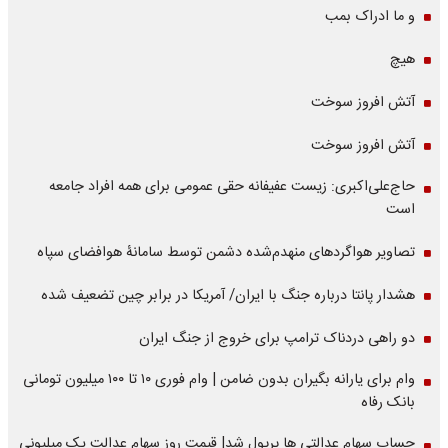
و ما ادراک بمب
هیچ
آتش افروز سوخت
آتش افروز سوخت
حاج‌علی‌اکبری: زیست عفیفانه حقی عمومی برای همه افراد جامعه
است
تصاویر هواگردهای منهدم‌شده دشمن توسط سامانۀ هوافضای سپاه
هشدار پانتا درباره جنگ با ایران/ آمریکا در برابر چین تضعیف شده
دو راهی دردناک ترامپ برای خروج از جنگ ایران
وام برای یارانه بگیران بدون ضامن | وام فوری ۱۰ تا ۱۰۰ میلیون تومانی
بانک رفاه
حساب سهام عدالتی ها پرپول شد| قیمت روز سهام عدالت یک میلیونی