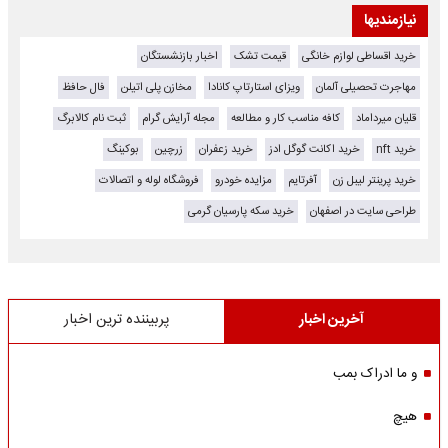
نیازمندیها
خرید اقساطی لوازم خانگی
قیمت تشک
اخبار بازنشستگان
مهاجرت تحصیلی آلمان
ویزای استارتاپ کانادا
مخازن پلی اتیلن
فال حافظ
قلیان میرداماد
کافه مناسب کار و مطالعه
مجله آرایش گرام
ثبت نام کالابرگ
خرید nft
خرید اکانت گوگل ادز
خرید زعفران
زرچین
بوکینگ
خرید پرینتر لیبل زن
آفرتایم
مزایده خودرو
فروشگاه لوله و اتصالات
طراحی سایت در اصفهان
خرید سکه پارسیان گرمی
آخرین اخبار
پربیننده ترین اخبار
و ما ادراک بمب
هیچ