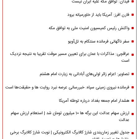
فیدان: توافق مکه علیه ایران نیست
فارن افرز: آمریکا باید از خاورمیانه برود
واکنش رئیس کمیسیون امنیت ملی به توافق مکه
سفر ناگهانی فرمانده سنتکام به تل‌آویو
عراقچی: مذاکرات با عمان برای تعیین مسیر موقت تقریبا به نتیجه نزدیک
است
تصاویر: اعزام زائر اولی‌های آبادانی به زیارت امام هشتم
فرمانده نیروی زمینی سپاه: خبررسانی عرصه نبرد روایت ها و حقیقت‌ها است
هشدار امام جمعه بغداد درباره توطئه آمریکا
ارزش سهام عدالت این برگه ها 10 میلیون تومان شد | استعلام ارزش سهام
عدالت
جدول تغییر زمان‌بندی شارژ کالابرگ الکترونیکی | نوبت شارژ کالابرگ برخی