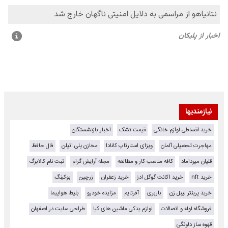
نیازمندیها
خرید اقساطی لوازم خانگی
قیمت تشک
اخبار بازنشستگان
مهاجرت تحصیلی آلمان
ویزای استارتاپ کانادا
مخازن پلی اتیلن
فال حافظ
قلیان میرداماد
کافه مناسب کار و مطالعه
مجله آرایش گرام
ثبت نام کالابرگ
خرید nft
خرید اکانت گوگل ادز
خرید زعفران
زرچین
بوکینگ
خرید پرینتر لیبل زن
باربری
آفرتایم
مزایده خودرو
بلیط هواپیما
فروشگاه لوله و اتصالات
لوازم یدکی ماشین های کیا
طراحی سایت در اصفهان
قهوه ساز دلونگی