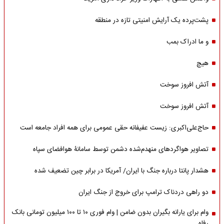
پشت‌پرده یک آرایش امنیتی تازه در منطقه
و ما ادراک بمب
هیچ
آتش افروز سوخت
آتش افروز سوخت
حاج‌علی‌اکبری: زیست عفیفانه حقی عمومی برای همه افراد جامعه است
تصاویر هواگردهای منهدم‌شده دشمن توسط سامانۀ هوافضای سپاه
هشدار پانتا درباره جنگ با ایران/ آمریکا در برابر چین تضعیف شده
دو راهی دردناک ترامپ برای خروج از جنگ ایران
وام برای یارانه بگیران بدون ضامن | وام فوری ۱۰ تا ۱۰۰ میلیون تومانی بانک
رفاه