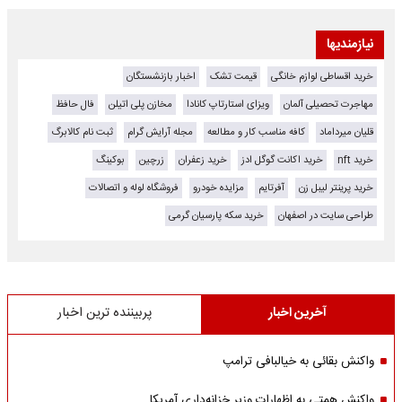
نیازمندیها
خرید اقساطی لوازم خانگی
قیمت تشک
اخبار بازنشستگان
مهاجرت تحصیلی آلمان
ویزای استارتاپ کانادا
مخازن پلی اتیلن
فال حافظ
قلیان میرداماد
کافه مناسب کار و مطالعه
مجله آرایش گرام
ثبت نام کالابرگ
خرید nft
خرید اکانت گوگل ادز
خرید زعفران
زرچین
بوکینگ
خرید پرینتر لیبل زن
آفرتایم
مزایده خودرو
فروشگاه لوله و اتصالات
طراحی سایت در اصفهان
خرید سکه پارسیان گرمی
آخرین اخبار
پربیننده ترین اخبار
واکنش بقائی به خیالبافی ترامپ
واکنش همتی به اظهارات وزیر خزانه‌داری آمریکا