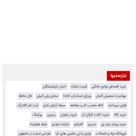
نیازمندیها
خرید اقساطی لوازم خانگی
قیمت تشک
اخبار بازنشستگان
مهاجرت تحصیلی آلمان
ویزای استارتاپ کانادا
مخازن پلی اتیلن
فال حافظ
قلیان میرداماد
کافه مناسب کار و مطالعه
مجله آرایش گرام
ثبت نام کالابرگ
خرید nft
خرید اکانت گوگل ادز
خرید زعفران
زرچین
بوکینگ
خرید پرینتر لیبل زن
باربری
آفرتایم
مزایده خودرو
بلیط هواپیما
فروشگاه لوله و اتصالات
لوازم یدکی ماشین های کیا
طراحی سایت در اصفهان