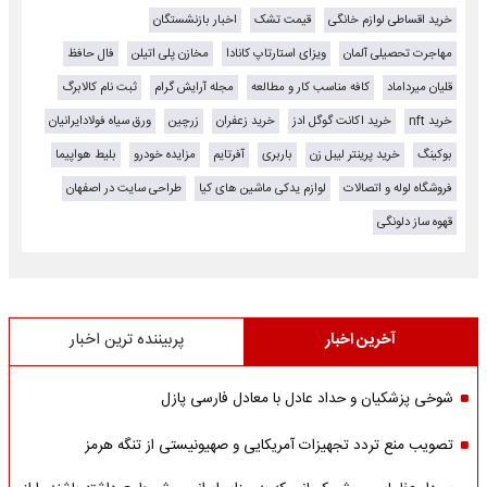
خرید اقساطی لوازم خانگی
قیمت تشک
اخبار بازنشستگان
مهاجرت تحصیلی آلمان
ویزای استارتاپ کانادا
مخازن پلی اتیلن
فال حافظ
قلیان میرداماد
کافه مناسب کار و مطالعه
مجله آرایش گرام
ثبت نام کالابرگ
خرید nft
خرید اکانت گوگل ادز
خرید زعفران
زرچین
ورق سیاه فولادایرانیان
بوکینگ
خرید پرینتر لیبل زن
باربری
آفرتایم
مزایده خودرو
بلیط هواپیما
فروشگاه لوله و اتصالات
لوازم یدکی ماشین های کیا
طراحی سایت در اصفهان
قهوه ساز دلونگی
آخرین اخبار
پربیننده ترین اخبار
شوخی پزشکیان و حداد عادل با معادل فارسی پازل
تصویب منع تردد تجهیزات آمریکایی و صهیونیستی از تنگه هرمز