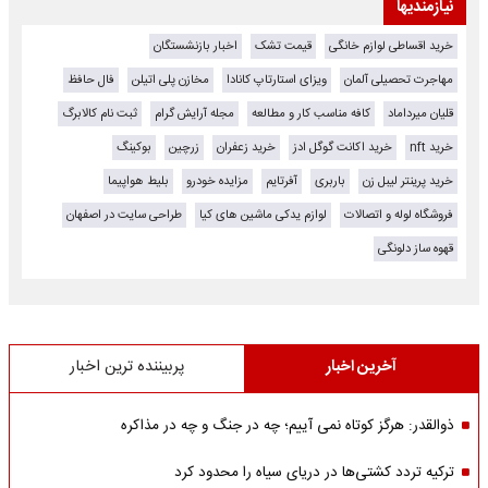
نیازمندیها
خرید اقساطی لوازم خانگی
قیمت تشک
اخبار بازنشستگان
مهاجرت تحصیلی آلمان
ویزای استارتاپ کانادا
مخازن پلی اتیلن
فال حافظ
قلیان میرداماد
کافه مناسب کار و مطالعه
مجله آرایش گرام
ثبت نام کالابرگ
خرید nft
خرید اکانت گوگل ادز
خرید زعفران
زرچین
بوکینگ
خرید پرینتر لیبل زن
باربری
آفرتایم
مزایده خودرو
بلیط هواپیما
فروشگاه لوله و اتصالات
لوازم یدکی ماشین های کیا
طراحی سایت در اصفهان
قهوه ساز دلونگی
آخرین اخبار
پربیننده ترین اخبار
ذوالقدر: هرگز کوتاه نمی آییم؛ چه در جنگ و چه در مذاکره
ترکیه تردد کشتی‌ها در دریای سیاه را محدود کرد