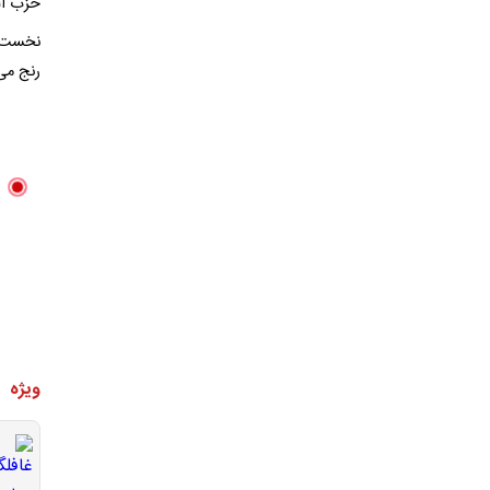
حزب ال
نخست وز
رنج می
ویژه