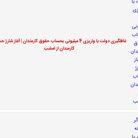
غافلگیری دولت با واریزی 4 میلیونی بحساب حقوق کارمندان | آغاز شار
کارمندان از امشب