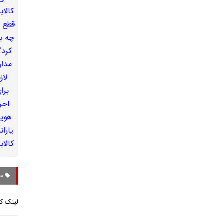
سل
لینک کو