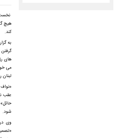
نخست‌و
هیچ گو
کند.
به گزا
گرفتن 
های رژ
می خوا
لبنان ر
«نواف س
عقب نش
حائل» 
شود.
وی در 
«تصمیم