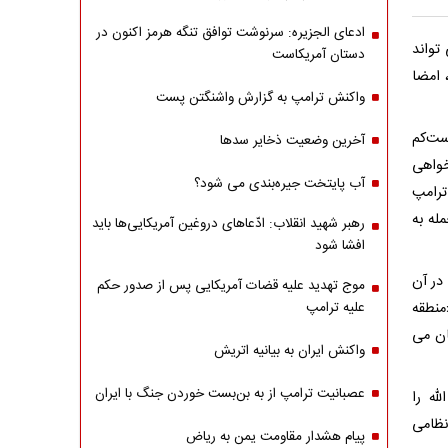
ادعای الجزیره: سرنوشت توافق تنگه هرمز اکنون در
تواند
دستان آمریکاست
 امضا
واکنش ترامپ به گزارش واشنگتن پست
ست‌کم
آخرین وضعیت ذخایر سدها
خواهی
آب پایتخت جیره‌بندی می شود؟
ترامپ
له به
رهبر شهید انقلاب: ادّعاهای دروغین آمریکایی‌ها باید
افشا شود
 در آن
موج تهدید علیه قضات آمریکایی پس از صدور حکم
منطقه
علیه ترامپ
ان می
واکنش ایران به بیانیه اتریش
عصبانیت ترامپ از به بن‌بست خوردن جنگ با ایران
ه را
نظامی
پیام هشدار مقاومت یمن به ریاض