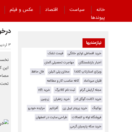
خانه
سیاست
اقتصاد
عکس و فیلم
پیوند‌ها
درخو
نیازمندیها
۳ اردیبهشت ۱۴۰۵ - ۱۷:۱۹
خرید اقساطی لوازم خانگی
قیمت تشک
نخست 
اخبار بازنشستگان
مهاجرت تحصیلی آلمان
این ک
ویزای استارتاپ کانادا
مخازن پلی اتیلن
فال حافظ
مصاحب
قلیان میرداماد
کافه مناسب کار و مطالعه
تحت ف
مجله آرایش گرام
ثبت نام کالابرگ
خرید nft
خرید اکانت گوگل ادز
خرید زعفران
زرچین
بوکینگ
خرید پرینتر لیبل زن
آفرتایم
مزایده خودرو
فروشگاه لوله و اتصالات
طراحی سایت در اصفهان
خرید سکه پارسیان گرمی