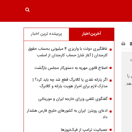
آخرین اخبار
پربیننده ترین اخبار
غافلگیری دولت با واریزی 4 میلیونی بحساب حقوق
کارمندان | آغاز شارژ حساب کارمندان از امشب
اصلاح قانون مهریه به دستورکار مجلس بازگشت
را
اگر یارانه نقدی یا کالابرگ قطع شد چه باید کرد؟ |
هد.
مدارک لازم برای احراز هویت یارانه و کالابرگ
گفتگوی تلفنی وزرای خارجه ایران و موریتانی
ادعای رویترز: ایران به کشورهای خلیج فارس هشدار
داد
عصبانیت ترامپ از فیک‌نیوزها