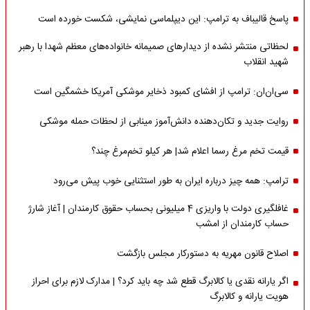
پاسخ قالیباف به ترامپ: این دیپلماسی نمایشی، شکست خورده است
لحظاتی منتشر نشده از دیدارهای صمیمانه خانواده‌های معظم شهدا با رهبر
شهید انقلاب
سی‌ان‌ان: ترامپ از افشای کمبود ذخایر موشکی آمریکا خشمگین است
روایت جدید و تکان‌دهنده دانش‌آموز مینابی از لحظات حمله موشکی
قیمت تخم مرغ رسما اعلام شد| هر کیلو تخم‌مرغ چند؟
ترامپ: همه چیز درباره ایران به طور استثنایی خوب پیش می‌رود
غافلگیری دولت با واریزی 4 میلیونی بحساب حقوق کارمندان | آغاز شارژ
حساب کارمندان از امشب
اصلاح قانون مهریه به دستورکار مجلس بازگشت
اگر یارانه نقدی یا کالابرگ قطع شد چه باید کرد؟ | مدارک لازم برای احراز
هویت یارانه و کالابرگ