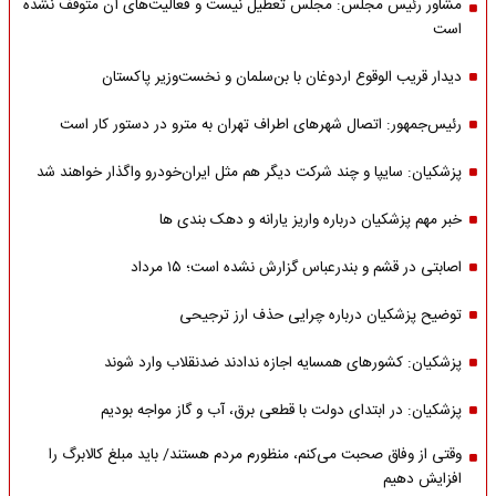
مشاور رئیس مجلس: مجلس تعطیل نیست و فعالیت‌های آن متوقف نشده
است
دیدار قریب الوقوع اردوغان با بن‌سلمان و نخست‌وزیر پاکستان
رئیس‌جمهور: اتصال شهرهای اطراف تهران به مترو در دستور کار است
پزشکیان: سایپا و چند شرکت دیگر هم مثل ایران‌خودرو واگذار خواهند شد
خبر مهم پزشکیان درباره واریز یارانه و دهک بندی ها
اصابتی در قشم و بندرعباس گزارش نشده است؛ ۱۵ مرداد
توضیح پزشکیان درباره چرایی حذف ارز ترجیحی
پزشکیان: کشورهای همسایه اجازه ندادند ضدنقلاب وارد شوند
پزشکیان: در ابتدای دولت با قطعی برق، آب و گاز مواجه بودیم
وقتی از وفاق صحبت می‌کنم، منظورم مردم هستند/ باید مبلغ کالابرگ را
افزایش دهیم