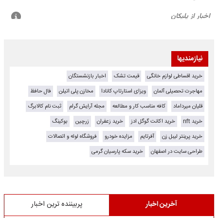
نیازمندیها
خرید اقساطی لوازم خانگی
قیمت تشک
اخبار بازنشستگان
مهاجرت تحصیلی آلمان
ویزای استارتاپ کانادا
مخازن پلی اتیلن
فال حافظ
قلیان میرداماد
کافه مناسب کار و مطالعه
مجله آرایش گرام
ثبت نام کالابرگ
خرید nft
خرید اکانت گوگل ادز
خرید زعفران
زرچین
بوکینگ
خرید پرینتر لیبل زن
آفرتایم
مزایده خودرو
فروشگاه لوله و اتصالات
طراحی سایت در اصفهان
خرید سکه پارسیان گرمی
آخرین اخبار
پربیننده ترین اخبار