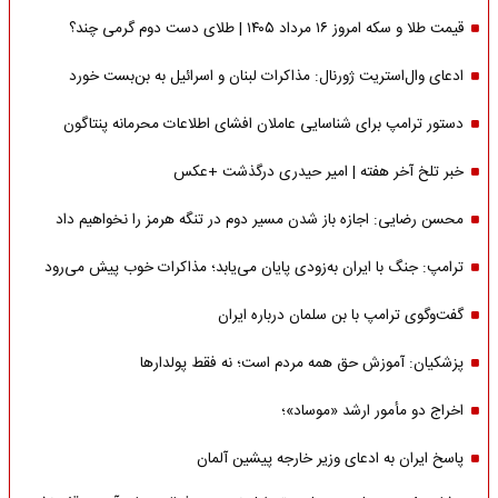
قیمت طلا و سکه امروز ۱۶ مرداد ۱۴۰۵ | طلای دست دوم گرمی چند؟
ادعای وال‌استریت ژورنال: مذاکرات لبنان و اسرائیل به بن‌بست خورد
دستور ترامپ برای شناسایی عاملان افشای اطلاعات محرمانه پنتاگون
خبر تلخ آخر هفته | امیر حیدری درگذشت +عکس
محسن رضایی: اجازه باز شدن مسیر دوم در تنگه هرمز را نخواهیم داد
ترامپ: جنگ با ایران به‌زودی پایان می‌یابد؛ مذاکرات خوب پیش می‌رود
گفت‌وگوی ترامپ با بن سلمان درباره ایران
پزشکیان: آموزش حق همه مردم است؛ نه فقط پولدارها
اخراج دو مأمور ارشد «موساد»؛
پاسخ ایران به ادعای وزیر خارجه پیشین آلمان