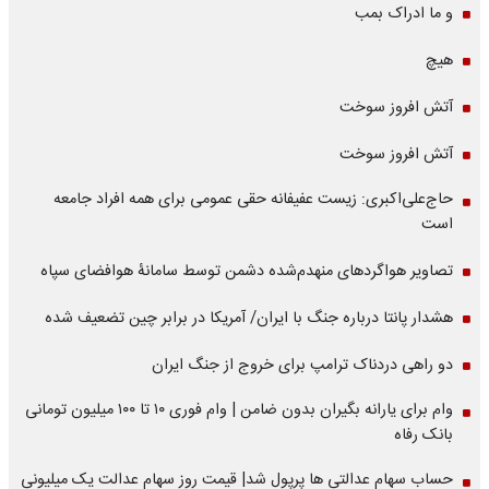
و ما ادراک بمب
هیچ
آتش افروز سوخت
آتش افروز سوخت
حاج‌علی‌اکبری: زیست عفیفانه حقی عمومی برای همه افراد جامعه
است
تصاویر هواگردهای منهدم‌شده دشمن توسط سامانۀ هوافضای سپاه
هشدار پانتا درباره جنگ با ایران/ آمریکا در برابر چین تضعیف شده
دو راهی دردناک ترامپ برای خروج از جنگ ایران
وام برای یارانه بگیران بدون ضامن | وام فوری ۱۰ تا ۱۰۰ میلیون تومانی
بانک رفاه
حساب سهام عدالتی ها پرپول شد| قیمت روز سهام عدالت یک میلیونی