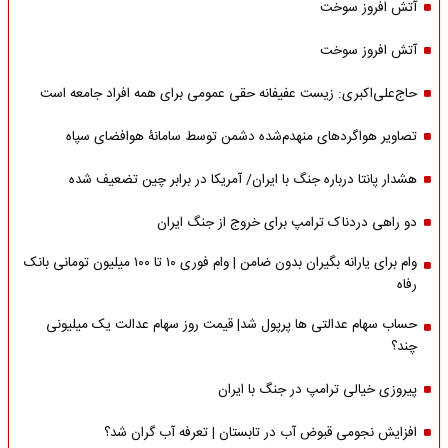
آتش افروز سوخت
آتش افروز سوخت
حاج‌علی‌اکبری: زیست عفیفانه حقی عمومی برای همه افراد جامعه است
تصاویر هواگردهای منهدم‌شده دشمن توسط سامانۀ هوافضای سپاه
هشدار پانتا درباره جنگ با ایران/ آمریکا در برابر چین تضعیف شده
دو راهی دردناک ترامپ برای خروج از جنگ ایران
وام برای یارانه بگیران بدون ضامن | وام فوری ۱۰ تا ۱۰۰ میلیون تومانی بانک
رفاه
حساب سهام عدالتی ها پرپول شد| قیمت روز سهام عدالت یک میلیونی
چند؟
پیروزی خیالی ترامپ در جنگ با ایران
افزایش نجومی قبوض آب در تابستان | تعرفه آب گران شد؟