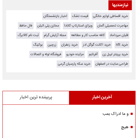
نیازمندیها
خرید اقساطی لوازم خانگی
قیمت تشک
اخبار بازنشستگان
مهاجرت تحصیلی آلمان
ویزای استارتاپ کانادا
مخازن پلی اتیلن
فال حافظ
قلیان میرداماد
کافه مناسب کار و مطالعه
مجله آرایش گرام
ثبت نام کالابرگ
خرید nft
خرید اکانت گوگل ادز
خرید زعفران
زرچین
بوکینگ
خرید پرینتر لیبل زن
آفرتایم
مزایده خودرو
فروشگاه لوله و اتصالات
طراحی سایت در اصفهان
خرید سکه پارسیان گرمی
آخرین اخبار
پربیننده ترین اخبار
و ما ادراک بمب
هیچ