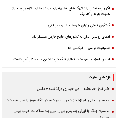
اگر یارانه نقدی یا کالابرگ قطع شد چه باید کرد؟ | مدارک لازم برای احراز
هویت یارانه و کالابرگ
گفتگوی تلفنی وزرای خارجه ایران و موریتانی
ادعای رویترز: ایران به کشورهای خلیج فارس هشدار داد
عصبانیت ترامپ از فیک‌نیوزها
ادعای الجزیره: سرنوشت توافق تنگه هرمز اکنون در دستان آمریکاست
تازه های سایت
خبر تلخ آخر هفته | امیر حیدری درگذشت +عکس
محسن رضایی: اجازه باز شدن مسیر دوم در تنگه هرمز را نخواهیم داد
ترامپ: جنگ با ایران به‌زودی پایان می‌یابد؛ مذاکرات خوب پیش
می‌رود