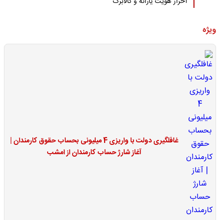
احراز هویت یارانه و کالابرگ
ویژه
غافلگیری دولت با واریزی 4 میلیونی بحساب حقوق کارمندان |
آغاز شارژ حساب کارمندان از امشب