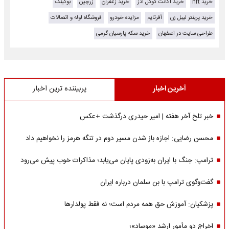
خرید nft
خرید اکانت گوگل ادز
خرید زعفران
زرچین
بوکینگ
خرید پرینتر لیبل زن
آفرتایم
مزایده خودرو
فروشگاه لوله و اتصالات
طراحی سایت در اصفهان
خرید سکه پارسیان گرمی
آخرین اخبار
پربیننده ترین اخبار
خبر تلخ آخر هفته | امیر حیدری درگذشت +عکس
محسن رضایی: اجازه باز شدن مسیر دوم در تنگه هرمز را نخواهیم داد
ترامپ: جنگ با ایران به‌زودی پایان می‌یابد؛ مذاکرات خوب پیش می‌رود
گفت‌وگوی ترامپ با بن سلمان درباره ایران
پزشکیان: آموزش حق همه مردم است؛ نه فقط پولدارها
اخراج دو مأمور ارشد «موساد»؛