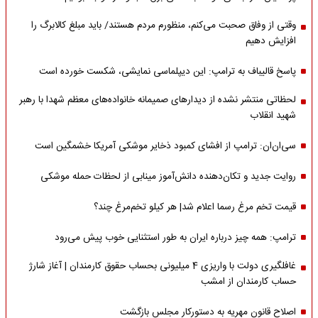
وقتی از وفاق صحبت می‌کنم، منظورم مردم هستند/ باید مبلغ کالابرگ را
افزایش دهیم
پاسخ قالیباف به ترامپ: این دیپلماسی نمایشی، شکست خورده است
لحظاتی منتشر نشده از دیدارهای صمیمانه خانواده‌های معظم شهدا با رهبر
شهید انقلاب
سی‌ان‌ان: ترامپ از افشای کمبود ذخایر موشکی آمریکا خشمگین است
روایت جدید و تکان‌دهنده دانش‌آموز مینابی از لحظات حمله موشکی
قیمت تخم مرغ رسما اعلام شد| هر کیلو تخم‌مرغ چند؟
ترامپ: همه چیز درباره ایران به طور استثنایی خوب پیش می‌رود
غافلگیری دولت با واریزی 4 میلیونی بحساب حقوق کارمندان | آغاز شارژ
حساب کارمندان از امشب
اصلاح قانون مهریه به دستورکار مجلس بازگشت