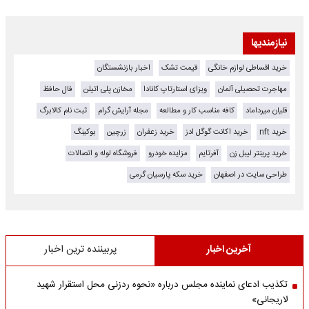
نیازمندیها
خرید اقساطی لوازم خانگی
قیمت تشک
اخبار بازنشستگان
مهاجرت تحصیلی آلمان
ویزای استارتاپ کانادا
مخازن پلی اتیلن
فال حافظ
قلیان میرداماد
کافه مناسب کار و مطالعه
مجله آرایش گرام
ثبت نام کالابرگ
خرید nft
خرید اکانت گوگل ادز
خرید زعفران
زرچین
بوکینگ
خرید پرینتر لیبل زن
آفرتایم
مزایده خودرو
فروشگاه لوله و اتصالات
طراحی سایت در اصفهان
خرید سکه پارسیان گرمی
آخرین اخبار
پربیننده ترین اخبار
تکذیب ادعای نماینده مجلس درباره «نحوه ردزنی محل استقرار شهید
لاریجانی»