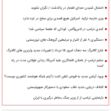
احتمال شنیدن صدای انفجار در پاکدشت / نگران نشوید
وزیر خارجه ترکیه: اسرائیل هیچ قصدی برای صلح در غزه ندارد
کمدی ترامپ در لاس‌وگاس: کودکی که طعمۀ سیاسی شد!
دستگیری ۸ نفر از اشرار و مرتبطین گروهک های تروریستی
شارژ کالابرگ سه دهک امروز ۱۵ مرداد | تغییرات جدید واریزی های کالابرگ
خشم ترامپ از عاملان افشاگری‌ علیه آمریکا/ زندان طولانی مدت در راه
است
ورود آپشن جدید به قبوض تلفن ثابت | آیتم شبکه هوشمند کشوری چیست؟
ائتلاف دریایی جدید نقاب سعودی با دستورکار صهیونیستی
نارضایتی ترامپ از از وزیر جنگ بخاطر درگیری با ایران