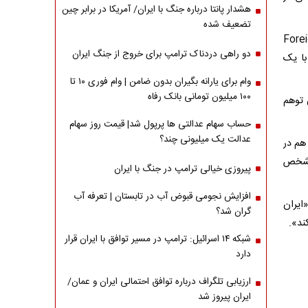
هشدار پانتا درباره جنگ با ایران/ آمریکا در برابر چین
تضعیف شده
 «فارین آفرز» Foreign Affairs
دو راهی دردناک ترامپ برای خروج از جنگ ایران
با یک
وام برای یارانه بگیران بدون ضامن | وام فوری ۱۰ تا
۱۰۰ میلیون تومانی بانک رفاه
 توهم
حساب سهام عدالتی ها پرپول شد| قیمت روز سهام
عدالت یک میلیونی چند؟
هم در
 مشخص
پیروزی خیالی ترامپ در جنگ با ایران
افزایش نجومی قبوض آب در تابستان | تعرفه آب
ایران
گران شد؟
ند».
شبکه ۱۴ اسرائیل: ترامپ در مسیر توافق با ایران قرار
دارد
ارزیابی تلگراف درباره توافق احتمالی ایران و عمان/
ایران پیروز شد