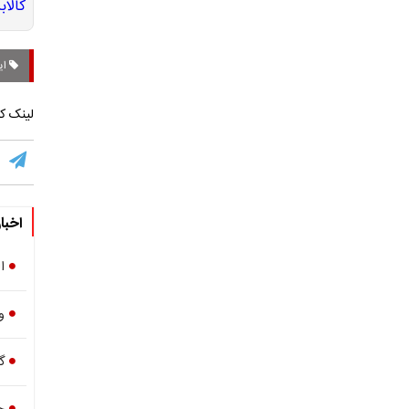
ای
لینک کو
اخبا
ا
و
گ