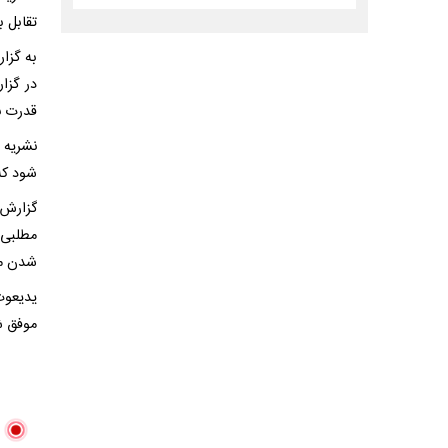
تقابل 
در گزا
قدرت ن
نشریه 
شود که
گزارش 
مطلبی 
شدن مو
یدیعوت
موفق ش