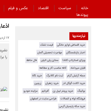
خانه
سیاست
اقتصاد
عکس و فیلم
پیوند‌ها
اذعان
نیازمندیها
۱۷ اردیبهشت ۱۴۰۵ - ۱۶:۴۲
خرید اقساطی لوازم خانگی
قیمت تشک
اخبار بازنشستگان
مهاجرت تحصیلی آلمان
را بر
ویزای استارتاپ کانادا
مخازن پلی اتیلن
فال حافظ
قلیان میرداماد
کافه مناسب کار و مطالعه
مجله آرایش گرام
ثبت نام کالابرگ
خرید nft
خرید اکانت گوگل ادز
خرید زعفران
زرچین
بوکینگ
خرید پرینتر لیبل زن
آفرتایم
مزایده خودرو
فروشگاه لوله و اتصالات
طراحی سایت در اصفهان
خرید سکه پارسیان گرمی
نشریه آ