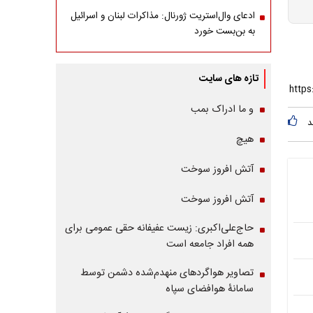
ادعای وال‌استریت ژورنال: مذاکرات لبنان و اسرائیل
به بن‌بست خورد
تازه های سایت
و ما ادراک بمب
د
هیچ
آتش افروز سوخت
آتش افروز سوخت
حاج‌علی‌اکبری: زیست عفیفانه حقی عمومی برای
همه افراد جامعه است
تصاویر هواگردهای منهدم‌شده دشمن توسط
سامانۀ هوافضای سپاه