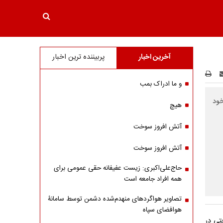
آخرین اخبار
پربیننده ترین اخبار
و ما ادراک بمب
ایی خود
هیچ
آتش افروز سوخت
آتش افروز سوخت
حاج‌علی‌اکبری: زیست عفیفانه حقی عمومی برای
همه افراد جامعه است
تصاویر هواگردهای منهدم‌شده دشمن توسط سامانۀ
هوافضای سپاه
تی در