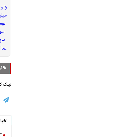
آی
لینک کو
اخبا
آ