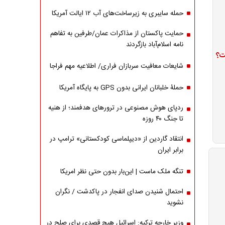
حمله سایبری به زیرساخت‌های آب ۱۲ ایالت آمریکا
حمایت پاکستان از مذاکرات عمان/طرفین به تفاهم
نامه اسلام‌آباد بازگردند
ت؟
شایعات معافیت سربازان فراری/ اطلاعیه مهم فراجا
حملۀ خلبانان ایرانی بدون GPS به پایگاه آمریکا
ردپای هوش مصنوعی در ترورهای هدفمند؛ از هنیه
تا جنگ ۴۰ روزه
انتقاد گاردین از «دیپلماسی کودکستانی» ترامپ در
برابر ایران
تنگه ملک ماست | این‌بار بدون حتی نظر امریکا
احتمال شنیدن صدای انفجار در پاکدشت / نگران
نشوید
وزیر خارجه ترکیه: اسرائیل هیچ قصدی برای صلح در