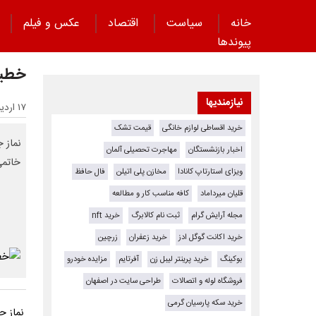
خانه
سیاست
اقتصاد
عکس و فیلم
پیوند‌ها
خطیب نما
نیازمندیها
۱۷ اردیبهشت ۱۴۰۵ - ۱۷:۰۴
خرید اقساطی لوازم خانگی
قیمت تشک
اخبار بازنشستگان
مهاجرت تحصیلی آلمان
خاتمی
ویزای استارتاپ کانادا
مخازن پلی اتیلن
فال حافظ
قلیان میرداماد
کافه مناسب کار و مطالعه
مجله آرایش گرام
ثبت نام کالابرگ
خرید nft
خرید اکانت گوگل ادز
خرید زعفران
زرچین
بوکینگ
خرید پرینتر لیبل زن
آفرتایم
مزایده خودرو
فروشگاه لوله و اتصالات
طراحی سایت در اصفهان
خرید سکه پارسیان گرمی
نماز جم