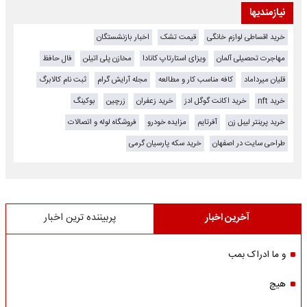
نیازمندیها
خرید اقساطی لوازم خانگی
قیمت تشک
اخبار بازنشستگان
مهاجرت تحصیلی آلمان
ویزای استارتاپ کانادا
مخازن پلی اتیلن
فال حافظ
قلیان میرداماد
کافه مناسب کار و مطالعه
مجله آرایش گرام
ثبت نام کالابرگ
خرید nft
خرید اکانت گوگل ادز
خرید زعفران
زرچین
بوکینگ
خرید پرینتر لیبل زن
آفرتایم
مزایده خودرو
فروشگاه لوله و اتصالات
طراحی سایت در اصفهان
خرید سکه پارسیان گرمی
آخرین اخبار
پربیننده ترین اخبار
و ما ادراک بمب
هیچ