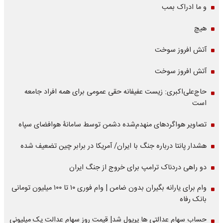
و ما ادراک بمب
هیچ
آتش افروز سوخت
آتش افروز سوخت
حاج‌علی‌اکبری: زیست عفیفانه حقی عمومی برای همه افراد جامعه
است
تصاویر هواگردهای منهدم‌شده دشمن توسط سامانۀ هوافضای سپاه
هشدار پانتا درباره جنگ با ایران/ آمریکا در برابر چین تضعیف شده
دو راهی دردناک ترامپ برای خروج از جنگ ایران
وام برای یارانه بگیران بدون ضامن | وام فوری ۱۰ تا ۱۰۰ میلیون تومانی
بانک رفاه
حساب سهام عدالتی ها پرپول شد| قیمت روز سهام عدالت یک میلیونی