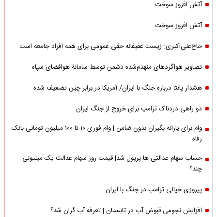
آتش افروز سوخت
آتش افروز سوخت
حاج‌علی‌اکبری: زیست عفیفانه حقی عمومی برای همه افراد جامعه است
تصاویر هواگردهای منهدم‌شده دشمن توسط سامانۀ هوافضای سپاه
هشدار پانتا درباره جنگ با ایران/ آمریکا در برابر چین تضعیف شده
دو راهی دردناک ترامپ برای خروج از جنگ ایران
وام برای یارانه بگیران بدون ضامن | وام فوری ۱۰ تا ۱۰۰ میلیون تومانی بانک
رفاه
حساب سهام عدالتی ها پرپول شد| قیمت روز سهام عدالت یک میلیونی
چند؟
پیروزی خیالی ترامپ در جنگ با ایران
افزایش نجومی قبوض آب در تابستان | تعرفه آب گران شد؟