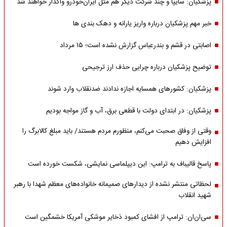
پزشکیان: سایپا و چند شرکت دیگر هم مثل ایران‌خودرو واگذار خواهند شد
خبر مهم پزشکیان درباره واریز یارانه و دهک بندی ها
اصابتی در قشم و بندرعباس گزارش نشده است؛ ۱۵ مرداد
توضیح پزشکیان درباره چرایی حذف ارز ترجیحی
پزشکیان: کشورهای همسایه اجازه ندادند ضدنقلاب وارد شوند
پزشکیان: در ابتدای دولت با قطعی برق، آب و گاز مواجه بودیم
وقتی از وفاق صحبت می‌کنم، منظورم مردم هستند/ باید مبلغ کالابرگ را
افزایش دهیم
پاسخ قالیباف به ترامپ: این دیپلماسی نمایشی، شکست خورده است
لحظاتی منتشر نشده از دیدارهای صمیمانه خانواده‌های معظم شهدا با رهبر
شهید انقلاب
سی‌ان‌ان: ترامپ از افشای کمبود ذخایر موشکی آمریکا خشمگین است