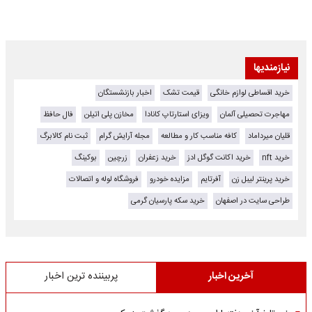
نیازمندیها
خرید اقساطی لوازم خانگی
قیمت تشک
اخبار بازنشستگان
مهاجرت تحصیلی آلمان
ویزای استارتاپ کانادا
مخازن پلی اتیلن
فال حافظ
قلیان میرداماد
کافه مناسب کار و مطالعه
مجله آرایش گرام
ثبت نام کالابرگ
خرید nft
خرید اکانت گوگل ادز
خرید زعفران
زرچین
بوکینگ
خرید پرینتر لیبل زن
آفرتایم
مزایده خودرو
فروشگاه لوله و اتصالات
طراحی سایت در اصفهان
خرید سکه پارسیان گرمی
آخرین اخبار
پربیننده ترین اخبار