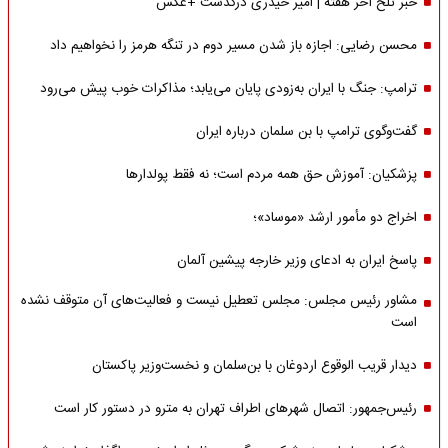
خبر تلخ آخر هفته | امیر حیدری درگذشت +عکس
محسن رضایی: اجازه باز شدن مسیر دوم در تنگه هرمز را نخواهیم داد
ترامپ: جنگ با ایران به‌زودی پایان می‌یابد؛ مذاکرات خوب پیش می‌رود
گفت‌وگوی ترامپ با بن سلمان درباره ایران
پزشکیان: آموزش حق همه مردم است؛ نه فقط پولدارها
اخراج دو مأمور ارشد «موساد»؛
پاسخ ایران به ادعای وزیر خارجه پیشین آلمان
مشاور رئیس مجلس: مجلس تعطیل نیست و فعالیت‌های آن متوقف نشده
است
دیدار قریب الوقوع اردوغان با بن‌سلمان و نخست‌وزیر پاکستان
رئیس‌جمهور: اتصال شهرهای اطراف تهران به مترو در دستور کار است