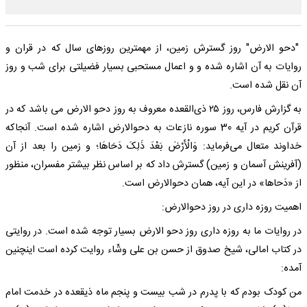
"دحو الارض" روز گسترش زمین، از مهمترین روزهای سال که در قران و
روایات به آن اشاره شده و و اعمال مستحبی بسیار فضیلتی برای شب و روز
آن نقل شده است.
به گزارش فارس، روز ۲۵ ذی‌القعده معروف به روز دحو الارض می باشد که در
قرآن کریم در آیه 30 سوره نازعات به دحوالارض اشاره شده است. آنجاکه
خداوند متعال می‌فرماید: وَالْأَرْضَ بَعْدَ ذَلِکَ دَحَاهَا؛ و زمین را بعد از آن
(آفرینش آسمان و زمین) گسترش داد که بر اساس نظر بیشتر مفسران، منظور
از «دَحاها» در این آیه، همان دحوالارض است.
اهمیت روزه داری در روز دحوالارض:
در روایات ما به روزه داری روز دحو الارض بسیار توجه شده است. در روایتی
در کتاب امالی، شیخ صدوق از حسن بن علی وشّاء روایت کرده است اینچنین
آمده:
من کودک بودم که با پدرم در شب بیست و پنجم ماه ذیقعده در خدمت امام