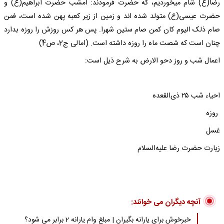
رضا(ع) شام میخوردیم، که حضرت فرمودند: امشب حضرت ابراهیم(ع) و
حضرت عیسی(ع) متولد شده اند و زمین از زیر کعبه پهن شده است، فمن
صام ذلک الیوم کان کمن صام ستین شهرا. پس هر کس روزش را روزه بدارد
چنان است که شصت ماه را روزه داشته است. (امالی ج2، ص4)
اعمال شب و روز دحو الارض به شرح ذیل است:
احیاء شب ۲۵ ذی‌القعده
روزه
غسل
زیارت حضرت رضا علیه‌السلام
آنچه دیگران می خوانند:
خبرخوش برای یارانه بگیران | مبلغ وام یارانه 2 برابر می شود؟