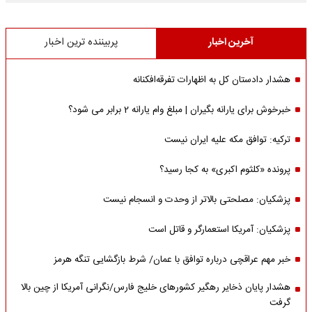
آخرین اخبار
پربیننده ترین اخبار
هشدار دادستان کل به اظهارات تفرقه‌افکنانه
خبرخوش برای یارانه بگیران | مبلغ وام یارانه 2 برابر می شود؟
ترکیه: توافق مکه علیه ایران نیست
پرونده «کلثوم اکبری» به کجا رسید؟
پزشکیان: مصلحتی بالاتر از وحدت و انسجام نیست
پزشکیان: آمریکا استعمارگر و قاتل است
خبر مهم عراقچی درباره توافق با عمان/ شرط بازگشایی تنگه هرمز
هشدار پایان ذخایر رهگیر کشورهای خلیج فارس/نگرانی آمریکا از چین بالا
گرفت