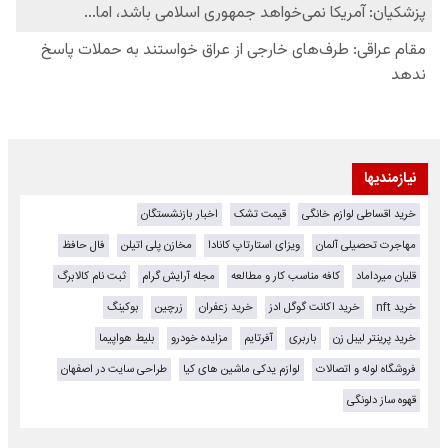
نیازمندیها
خرید اقساطی لوازم خانگی
قیمت تشک
اخبار بازنشستگان
مهاجرت تحصیلی آلمان
ویزای استارتاپ کانادا
مخازن پلی اتیلن
فال حافظ
قلیان میرداماد
کافه مناسب کار و مطالعه
مجله آرایش گرام
ثبت نام کالابرگ
خرید nft
خرید اکانت گوگل ادز
خرید زعفران
زرچین
بوکینگ
خرید پرینتر لیبل زن
باربری
آفرتایم
مزایده خودرو
بلیط هواپیما
فروشگاه لوله و اتصالات
لوازم یدکی ماشین های کیا
طراحی سایت در اصفهان
قهوه ساز دلونگی