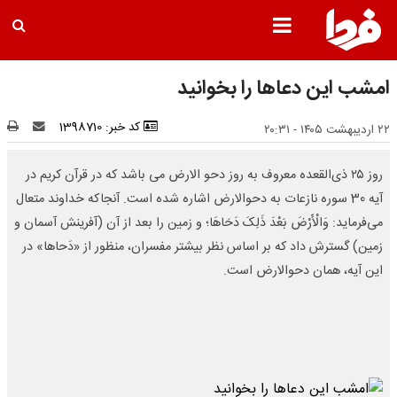
امشب این دعاها را بخوانید
کد خبر: 1398710
۲۲ اردیبهشت ۱۴۰۵ - ۲۰:۳۱
روز ۲۵ ذی‌القعده معروف به روز دحو الارض می باشد که در قرآن کریم در
آیه 30 سوره نازعات به دحوالارض اشاره شده است. آنجاکه خداوند متعال
می‌فرماید: وَالْأَرْضَ بَعْدَ ذَلِکَ دَحَاهَا؛ و زمین را بعد از آن (آفرینش آسمان و
زمین) گسترش داد که بر اساس نظر بیشتر مفسران، منظور از «دَحاها» در
این آیه، همان دحوالارض است.