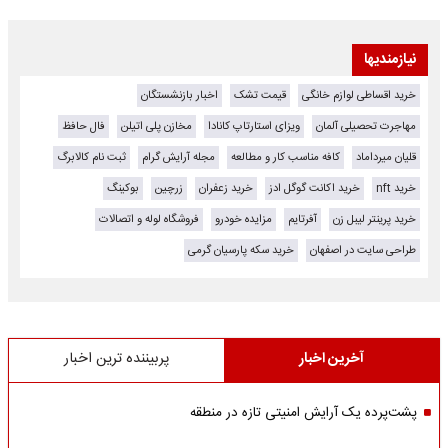
نیازمندیها
خرید اقساطی لوازم خانگی
قیمت تشک
اخبار بازنشستگان
مهاجرت تحصیلی آلمان
ویزای استارتاپ کانادا
مخازن پلی اتیلن
فال حافظ
قلیان میرداماد
کافه مناسب کار و مطالعه
مجله آرایش گرام
ثبت نام کالابرگ
خرید nft
خرید اکانت گوگل ادز
خرید زعفران
زرچین
بوکینگ
خرید پرینتر لیبل زن
آفرتایم
مزایده خودرو
فروشگاه لوله و اتصالات
طراحی سایت در اصفهان
خرید سکه پارسیان گرمی
آخرین اخبار
پربیننده ترین اخبار
پشت‌پرده یک آرایش امنیتی تازه در منطقه