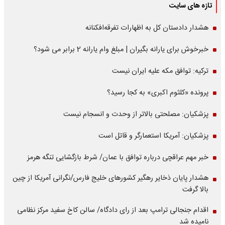
تازه های سایت
هشدار دادستان کل به اظهارات تفرقه‌افکنانه
خبرخوش برای یارانه بگیران | مبلغ وام یارانه 2 برابر می شود؟
ترکیه: توافق مکه علیه ایران نیست
پرونده «کلثوم اکبری» به کجا رسید؟
پزشکیان: مصلحتی بالاتر از وحدت و انسجام نیست
پزشکیان: آمریکا استعمارگر و قاتل است
خبر مهم عراقچی درباره توافق با عمان/ شرط بازگشایی تنگه هرمز
هشدار پایان ذخایر رهگیر کشورهای خلیج فارس/نگرانی آمریکا از چین
بالا گرفت
اقدام جنجالی ترامپ بعد از رای دادگاه/ سالن کاخ سفید مرکز نظامی
نامیده شد