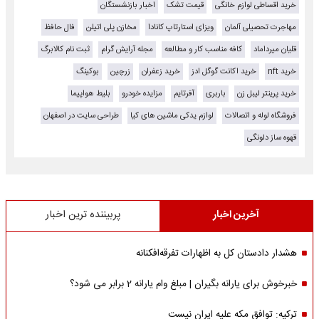
خرید اقساطی لوازم خانگی
قیمت تشک
اخبار بازنشستگان
مهاجرت تحصیلی آلمان
ویزای استارتاپ کانادا
مخازن پلی اتیلن
فال حافظ
قلیان میرداماد
کافه مناسب کار و مطالعه
مجله آرایش گرام
ثبت نام کالابرگ
خرید nft
خرید اکانت گوگل ادز
خرید زعفران
زرچین
بوکینگ
خرید پرینتر لیبل زن
باربری
آفرتایم
مزایده خودرو
بلیط هواپیما
فروشگاه لوله و اتصالات
لوازم یدکی ماشین های کیا
طراحی سایت در اصفهان
قهوه ساز دلونگی
آخرین اخبار
پربیننده ترین اخبار
هشدار دادستان کل به اظهارات تفرقه‌افکنانه
خبرخوش برای یارانه بگیران | مبلغ وام یارانه 2 برابر می شود؟
ترکیه: توافق مکه علیه ایران نیست