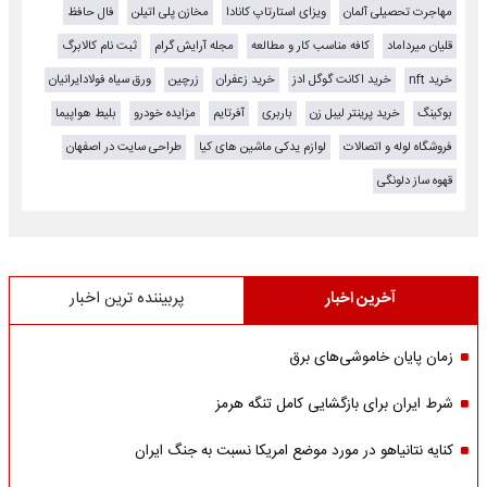
مهاجرت تحصیلی آلمان
ویزای استارتاپ کانادا
مخازن پلی اتیلن
فال حافظ
قلیان میرداماد
کافه مناسب کار و مطالعه
مجله آرایش گرام
ثبت نام کالابرگ
خرید nft
خرید اکانت گوگل ادز
خرید زعفران
زرچین
ورق سیاه فولادایرانیان
بوکینگ
خرید پرینتر لیبل زن
باربری
آفرتایم
مزایده خودرو
بلیط هواپیما
فروشگاه لوله و اتصالات
لوازم یدکی ماشین های کیا
طراحی سایت در اصفهان
قهوه ساز دلونگی
آخرین اخبار
پربیننده ترین اخبار
زمان پایان خاموشی‌های برق
شرط ایران برای بازگشایی کامل تنگه هرمز
کنایه نتانیاهو در مورد موضع امریکا نسبت به جنگ ایران