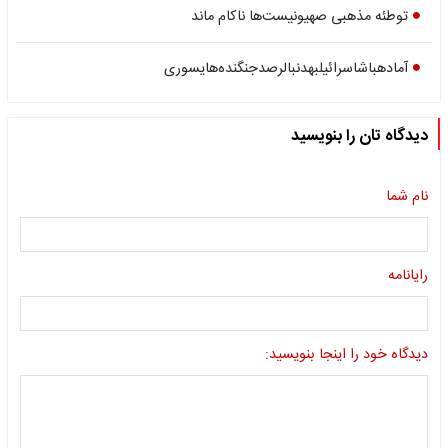
توطئه مذهبی صهیونیست‌ها ناکام ماند
آماده‏‎باش‎اسرائیل‎به‎دنبال‎رصدجنگنده‌های‎سوری
دیدگاه تان را بنویسید
نام شما
رایانامه
دیدگاه خود را اینجا بنویسید: