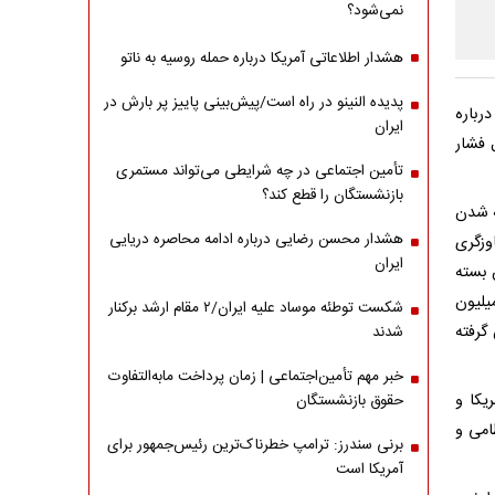
نمی‌شود؟
هشدار اطلاعاتی آمریکا درباره حمله روسیه به ناتو
پدیده النینو در راه است/پیش‌بینی پاییز پر بارش در
رباره
ایران
 فشار
تأمین اجتماعی در چه شرایطی می‌تواند مستمری
بازنشستگان را قطع کند؟
ته شدن
هشدار محسن رضایی درباره ادامه محاصره دریایی
وزگری
ایران
 بسته
یلیون
شکست توطئه موساد علیه ایران/۲ مقام‌ ارشد برکنار
گرفته
شدند
خبر مهم تأمین‌اجتماعی | زمان پرداخت مابه‌التفاوت
یکا و
حقوق بازنشستگان
امی و
برنی سندرز: ترامپ خطرناک‌ترین رئیس‌جمهور برای
آمریکا است