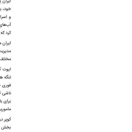
ایران 
خود، با
و اسرائ
آب‌های
کرد که 
ایران ه
مدیریت
مختلف 
ایوت کو
تنگه ه
فوری ج
ناشی ا
برای ب
ماموریت
کوپر د
بخش خص