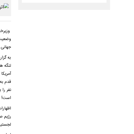
وزیرخا
وضعیت 
جهانی ب
به گزار
تنگه ه
آمریکا
قدم به
نفر را 
است!
اظهارا
رژیم ص
لجستیک