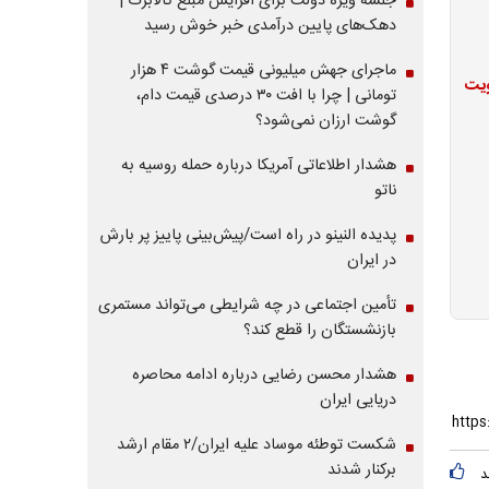
جلسه ویژه دولت برای افزایش مبلغ کالابرگ |
دهک‌های پایین درآمدی خبر خوش رسید
ماجرای جهش میلیونی قیمت گوشت ۴ هزار
ویت
تومانی | چرا با افت ۳۰ درصدی قیمت دام،
گوشت ارزان نمی‌شود؟
هشدار اطلاعاتی آمریکا درباره حمله روسیه به
ناتو
پدیده النینو در راه است/پیش‌بینی پاییز پر بارش
در ایران
تأمین اجتماعی در چه شرایطی می‌تواند مستمری
بازنشستگان را قطع کند؟
هشدار محسن رضایی درباره ادامه محاصره
دریایی ایران
شکست توطئه موساد علیه ایران/۲ مقام‌ ارشد
برکنار شدند
د