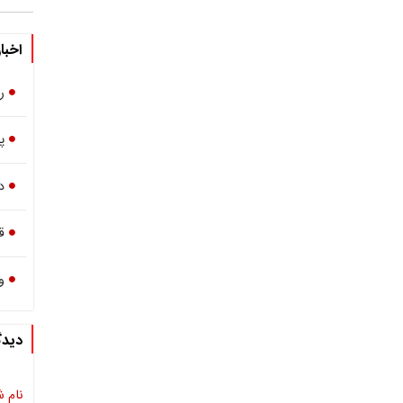
اخبا
ر
پ
در
ق
و
دیدگ
نام ش