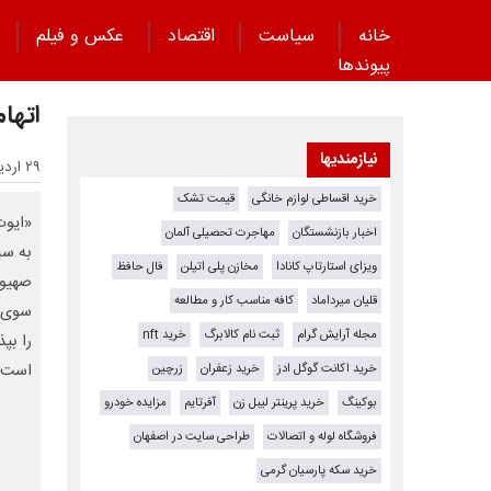
خانه
سیاست
اقتصاد
عکس و فیلم
پیوند‌ها
اتها
نیازمندیها
۲۹ اردیبهشت ۱۴۰۵ - ۱۷:۱۳
خرید اقساطی لوازم خانگی
قیمت تشک
«ایوت
اخبار بازنشستگان
مهاجرت تحصیلی آلمان
به سب
ویزای استارتاپ کانادا
مخازن پلی اتیلن
فال حافظ
صهیون
قلیان میرداماد
کافه مناسب کار و مطالعه
سوی ی
مجله آرایش گرام
ثبت نام کالابرگ
خرید nft
را بپ
خرید اکانت گوگل ادز
خرید زعفران
زرچین
است!
بوکینگ
خرید پرینتر لیبل زن
آفرتایم
مزایده خودرو
فروشگاه لوله و اتصالات
طراحی سایت در اصفهان
خرید سکه پارسیان گرمی