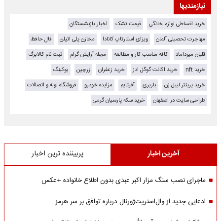
نیازمندیها
خرید اقساطی لوازم خانگی
قیمت تشک
اخبار بازنشستگان
مهاجرت تحصیلی آلمان
ویزای استارتاپ کانادا
مخازن پلی اتیلن
فال حافظ
قلیان میرداماد
کافه مناسب کار و مطالعه
مجله آرایش گرام
ثبت نام کالابرگ
خرید nft
خرید اکانت گوگل ادز
خرید زعفران
زرچین
بوکینگ
خرید پرینتر لیبل زن
باربری
آفرتایم
مزایده خودرو
فروشگاه لوله و اتصالات
طراحی سایت در اصفهان
خرید سکه پارسیان گرمی
آخرین اخبار
پربیننده ترین اخبار
ماجرای نصب سنگ مزار اکبر عبدی بدون اطلاع خانواده +عکس
ادعایی جدید از وال‌استریت‌ژورنال درباره توافق بر سر هرمز