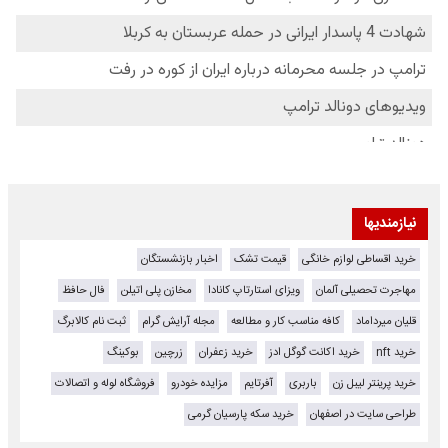
نیازمندیها
خرید اقساطی لوازم خانگی
قیمت تشک
اخبار بازنشستگان
مهاجرت تحصیلی آلمان
ویزای استارتاپ کانادا
مخازن پلی اتیلن
فال حافظ
قلیان میرداماد
کافه مناسب کار و مطالعه
مجله آرایش گرام
ثبت نام کالابرگ
خرید nft
خرید اکانت گوگل ادز
خرید زعفران
زرچین
بوکینگ
خرید پرینتر لیبل زن
باربری
آفرتایم
مزایده خودرو
فروشگاه لوله و اتصالات
طراحی سایت در اصفهان
خرید سکه پارسیان گرمی