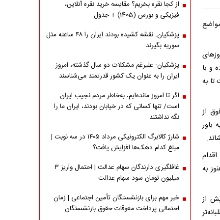
از کجا نقره بخریم؟ مقایسه خرید نقره آنلاین،
فیزیکی و بورس (1405) + جدول
واضع
پزشکیان: نقشه کشیده بودند ایران را ۴۸ ساعته مثل
سوریه بگیرند
وزهای
پزشکیان: علیرغم مشکلات دو سال گذشته، امروز
 و با
ایران را به عنوان یک کشور قدرتمند می‌شناسند
تا به
اگر تا امروز مانده‌ایم، به‌خاطر مردم نجیب ایران
است/ تنها کسانی که در خیابان بودند، ایران ما را
وق از
نگه نداشتند
 باور
شارژ کالابرگ الکترونیکی مرداد ۱۴۰۵ در سه نوبت |
اند.
مبلغ کدام دهک‌ها افزایش یافت؟
اقدام
غافلگیری دارندگان سهام عدالت | احتمال واریز ۳
وز به
میلیون تومان سود سهام عدالت
خبر مهم برای بازنشستگان تأمین اجتماعی | زمان
ش از
احتمالی پرداخت معوقات حقوق بازنشستگان
نه‌تر