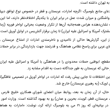
ه تهران داشته است.
عای منابع بلومبرگ اگرچه امارات، عربستان و قطر در خصوص نوع توافق دیپل
اشنگتن و میزان شدت عمل در برابر ایران با یکدیگر اختلاف‌نظر دارند، اما این
نشان‌دهنده هراس همه‌جانبه آن‌ها از تکرار وضعیت بحرانی اواخر فوریه (زمان
رک آمریکا و اسرائیل علیه ایران) تا زمان برقرار آتش‌بس در اوایل آوریل است.
 این، گزارش‌ها حاکی از ناامیدی و ناخرسندی امارات از امتناع عربستان و
ی عربی برای پاسخ نظامی هماهنگ و قدرتمند جهت بازدارندگی در برابر حملات 
مقطع، ابوظبی حملات محدودی را در هماهنگی با آمریکا و اسرائیل علیه ایران 
ر حالی که عربستان به طور جداگانه دست به اقدام مشابه زد.
ین اختلافات تا جایی پیش رفت که امارات در اواخر آوریل در تصمیمی غافلگیرکنن
 اوپک (به رهبری عربستان) خارج شد.
 حال، از آن زمان به بعد، روابط میان اعضای شورای همکاری خلیج فارس 
، عربستان، قطر، کویت، بحرین و عمان) رو به بهبود گذاشته است. وزارت امور 
امارات در بیانیه‌ای که روز ۲۱ می به بلومبرگ ارائه کرد، نوشت: «امارات به ه