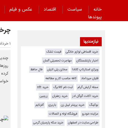
خانه
سیاست
اقتصاد
عکس و فیلم
پیوند‌ها
چرخش
نیازمندیها
۱ خرداد ۱۴۰۵ - ۲۰:۳۹
خرید اقساطی لوازم خانگی
قیمت تشک
چندین
اخبار بازنشستگان
مهاجرت تحصیلی آلمان
روزها
ویزای استارتاپ کانادا
مخازن پلی اتیلن
فال حافظ
کرده 
قلیان میرداماد
کافه مناسب کار و مطالعه
خواست
مجله آرایش گرام
ثبت نام کالابرگ
خرید nft
خرید اکانت گوگل ادز
خرید زعفران
زرچین
بوکینگ
خرید پرینتر لیبل زن
باربری
آفرتایم
مزایده خودرو
فروشگاه لوله و اتصالات
طراحی سایت در اصفهان
خرید سکه پارسیان گرمی