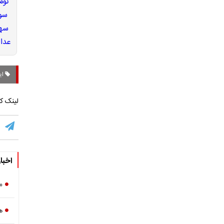
ای
لینک کو
اخبا
«
ه