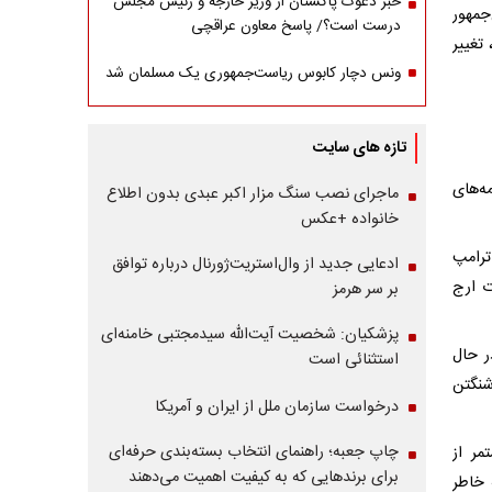
خبر دعوت پاکستان از وزیر خارجه و رئیس مجلس
جمهور
درست است؟/ پاسخ معاون عراقچی
تغییر
ونس دچار کابوس ریاست‌جمهوری یک مسلمان شد
تازه های سایت
ه‌های
ماجرای نصب سنگ مزار اکبر عبدی بدون اطلاع
خانواده +عکس
ترامپ
ادعایی جدید از وال‌استریت‌ژورنال درباره توافق
ت ارج
بر سر هرمز
پزشکیان: شخصیت آیت‌الله سیدمجتبی خامنه‌ای
ر حال
استثنائی است
اشنگتن
درخواست سازمان ملل از ایران و آمریکا
چاپ جعبه؛ راهنمای انتخاب بسته‌بندی حرفه‌ای
مر از
برای برندهایی که به کیفیت اهمیت می‌دهند
 خاطر