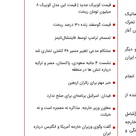
قیمت کوییک جدید | قیمت این مدل کوییک ۸
میلیون تومان ریخت
ماتیک
 تحرک
قیمت گوسفند زنده 30 درصد ریخت
 آغاز
تمسخر ترامپ توسط فایننشال‌تایمز
 دیگر
سنتکام مدعی تغییر مسیر ۴۸ کشتی تجاری شد
ایران
نشست 4 جانبه سعودی، پاکستان، مصر و ترکیه
درباره تنش ها در منطقه
انجام
خبر مهم برای زائران اربعین
ده از
فیدان: اسرائیل برنامه‌ای برای صلح ندارد
معاون وزیر خارجه: مذاکره نه معجزه است و نه
(شامل
خیانت
خارجه
گفت وگوی وزیران خارجه آمریکا و انگلیس درباره
ماهنگی و
ایران