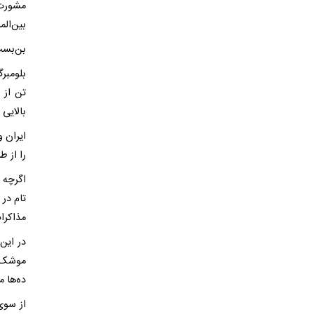
مشورت‌
بین‌الم
بن‌بس
بلومبر
تن از 
بالایی 
را از ط
اگرچه ه
تام در 
مذاکرا
در این
موشک‌ه
ده‌ها م
از سوی