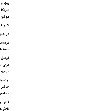
روزبه‌
آمریکا
موضع 
شروط و
در جبه
عربستا
هسته‌ا
فیصل ب
برای «
می‌نهد.
پیشنها
حاضر با
محاصره 
قطر: ی
تلاش‌ه