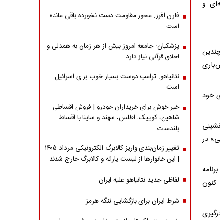
ای و
فارن افرز: محور مقاومت دست نخورده باقی مانده
است
پزشکیان: جامعه امروز بیش از هر زمان به همدلی و
چندین
اخلاق قرآنی نیاز دارد
‌باری
نتانیاهو: ترامپ دوست بسیار خوب برای اسرائیل
است
های خود
خبر خوش برای خریداران خودرو | فروش اقساطی
شاهین، کوییک، اطلس، سهند و ساینا با اقساط
نشینی
بلندمدت
ئی» در
تغییر زمان‌بندی واریز کالابرگ الکترونیکی مرداد ۱۴۰۵
| این خانوارها از لیست یارانه و کالابرگ خارج شدند
رنامه
لفاظی جدید نتانیاهو علیه ایران
 کنون
شرط ایران برای بازگشایی تنگه هرمز
رگیری