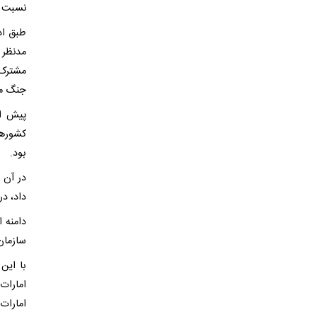
نسبت ب
طبق اد
مدنظر و
مشترک 
جنگ مشت
پیش از
کشورها
بود.
در آن 
داد، د
دامنه ا
سازمان
با این
امارات