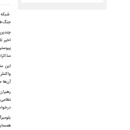
شبکه خ
جنگ‌طل
چندین 
اخیر ت
پیوستن
مذاکرا
این من
واکنش 
آن‌ها 
رهبران 
نظامی ن
درخواس
بلومب
همسایگ