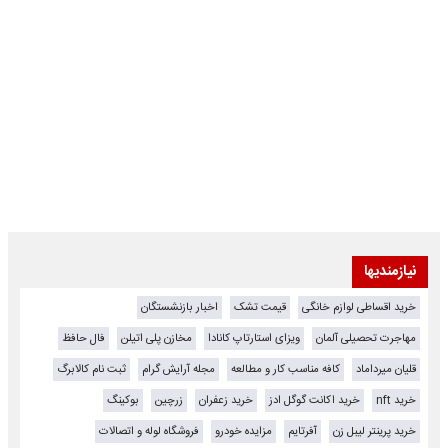
نیازمندیها
خرید اقساطی لوازم خانگی
قیمت تشک
اخبار بازنشستگان
مهاجرت تحصیلی آلمان
ویزای استارتاپ کانادا
مخازن پلی اتیلن
فال حافظ
قلیان میرداماد
کافه مناسب کار و مطالعه
مجله آرایش گرام
ثبت نام کالابرگ
خرید nft
خرید اکانت گوگل ادز
خرید زعفران
زرچین
بوکینگ
خرید پرینتر لیبل زن
آفرتایم
مزایده خودرو
فروشگاه لوله و اتصالات