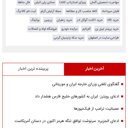
مهاجرت تحصیلی آلمان
ویزای استارتاپ کانادا
مخازن پلی اتیلن
فال حافظ
قلیان میرداماد
کافه مناسب کار و مطالعه
مجله آرایش گرام
ثبت نام کالابرگ
خرید nft
خرید اکانت گوگل ادز
خرید زعفران
زرچین
بوکینگ
خرید پرینتر لیبل زن
آفرتایم
مزایده خودرو
فروشگاه لوله و اتصالات
طراحی سایت در اصفهان
خرید سکه پارسیان گرمی
آخرین اخبار
پربیننده ترین اخبار
گفتگوی تلفنی وزرای خارجه ایران و موریتانی
ادعای رویترز: ایران به کشورهای خلیج فارس هشدار داد
عصبانیت ترامپ از فیک‌نیوزها
ادعای الجزیره: سرنوشت توافق تنگه هرمز اکنون در دستان آمریکاست