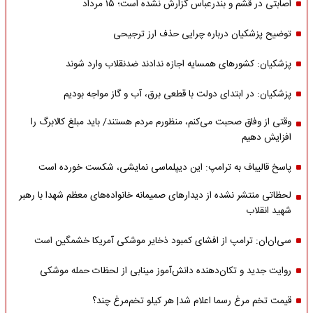
اصابتی در قشم و بندرعباس گزارش نشده است؛ ۱۵ مرداد
توضیح پزشکیان درباره چرایی حذف ارز ترجیحی
پزشکیان: کشورهای همسایه اجازه ندادند ضدنقلاب وارد شوند
پزشکیان: در ابتدای دولت با قطعی برق، آب و گاز مواجه بودیم
وقتی از وفاق صحبت می‌کنم، منظورم مردم هستند/ باید مبلغ کالابرگ را
افزایش دهیم
پاسخ قالیباف به ترامپ: این دیپلماسی نمایشی، شکست خورده است
لحظاتی منتشر نشده از دیدارهای صمیمانه خانواده‌های معظم شهدا با رهبر
شهید انقلاب
سی‌ان‌ان: ترامپ از افشای کمبود ذخایر موشکی آمریکا خشمگین است
روایت جدید و تکان‌دهنده دانش‌آموز مینابی از لحظات حمله موشکی
قیمت تخم مرغ رسما اعلام شد| هر کیلو تخم‌مرغ چند؟