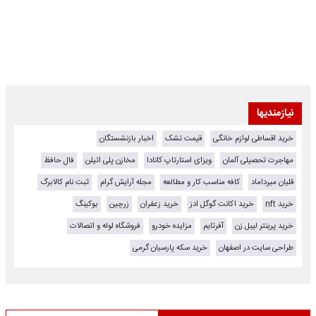
نیازمندیها
خرید اقساطی لوازم خانگی
قیمت تشک
اخبار بازنشستگان
مهاجرت تحصیلی آلمان
ویزای استارتاپ کانادا
مخازن پلی اتیلن
فال حافظ
قلیان میرداماد
کافه مناسب کار و مطالعه
مجله آرایش گرام
ثبت نام کالابرگ
خرید nft
خرید اکانت گوگل ادز
خرید زعفران
زرچین
بوکینگ
خرید پرینتر لیبل زن
آفرتایم
مزایده خودرو
فروشگاه لوله و اتصالات
طراحی سایت در اصفهان
خرید سکه پارسیان گرمی