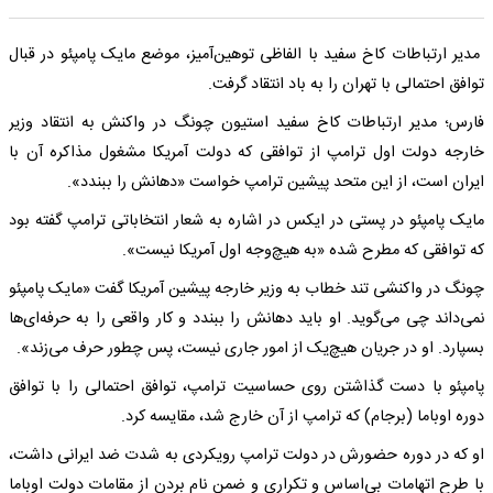
مدیر ارتباطات کاخ سفید با الفاظی توهین‌آمیز، موضع مایک پامپئو در قبال
توافق احتمالی با تهران را به باد انتقاد گرفت.
فارس؛‌ مدیر ارتباطات کاخ سفید استیون چونگ در واکنش به انتقاد وزیر
خارجه دولت اول ترامپ از توافقی که دولت آمریکا مشغول مذاکره آن با
ایران است، از این متحد پیشین ترامپ خواست «دهانش را ببندد».
مایک پامپئو در پستی در ایکس در اشاره به شعار انتخاباتی ترامپ گفته بود
که توافقی که مطرح شده «به هیچ‌وجه اول آمریکا نیست».
چونگ در واکنشی تند خطاب به وزیر خارجه پیشین آمریکا گفت «مایک پامپئو
نمی‌داند چی می‌گوید. او باید دهانش را ببندد و کار واقعی را به حرفه‌ای‌ها
بسپارد. او در جریان هیچ‌یک از امور جاری نیست، پس چطور حرف می‌زند».
پامپئو با دست گذاشتن روی حساسیت ترامپ، توافق احتمالی را با توافق
دوره اوباما (برجام) که ترامپ از آن خارج شد، مقایسه کرد.
او که در دوره حضورش در دولت ترامپ رویکردی به شدت ضد ایرانی داشت،
با طرح اتهامات بی‌اساس و تکراری و ضمن نام بردن از مقامات دولت اوباما