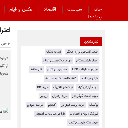
خانه
سیاست
اقتصاد
عکس و فیلم
پیوند‌ها
اعتر
نیازمندیها
۱۰ خرداد ۱۴۰۵ - ۱۹:۵۰
خرید اقساطی لوازم خانگی
قیمت تشک
«ولود
اخبار بازنشستگان
مهاجرت تحصیلی آلمان
از تل
ویزای استارتاپ کانادا
مخازن پلی اتیلن
فال حافظ
همچنا
قلیان میرداماد
کافه مناسب کار و مطالعه
مجله آرایش گرام
ثبت نام کالابرگ
خرید nft
خرید اکانت گوگل ادز
خرید زعفران
زرچین
بوکینگ
خرید پرینتر لیبل زن
آفرتایم
مزایده خودرو
فروشگاه لوله و اتصالات
طراحی سایت در اصفهان
خرید سکه پارسیان گرمی