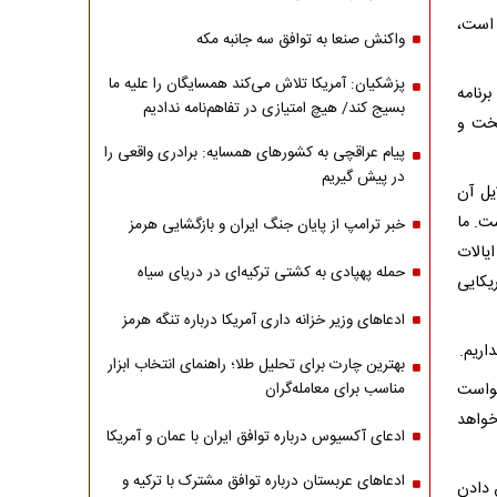
 است،
واکنش صنعا به توافق سه جانبه مکه
پزشکیان: آمریکا تلاش می‌کند همسایگان را علیه ما
رنامه
بسیج کند/ هیچ امتیازی در تفاهم‌نامه ندادیم
سخت و
پیام عراقچی به کشورهای همسایه: برادری واقعی را
در پیش گیریم
یل آن
ت. ما
خبر ترامپ از پایان جنگ ایران و بازگشایی هرمز
یالات
حمله پهپادی به کشتی ترکیه‌ای در دریای سیاه
یکایی
ادعاهای وزیر خزانه داری آمریکا درباره تنگه هرمز
اریم.
بهترین چارت برای تحلیل طلا؛ راهنمای انتخاب ابزار
واست
مناسب برای معامله‌گران
خواهد
ادعای آکسیوس درباره توافق ایران با عمان و آمریکا
ادعاهای عربستان درباره توافق مشترک با ترکیه و
 دادن