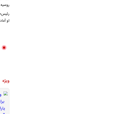
روسیه ب
رئیس‌جم
او آماد
ویژه