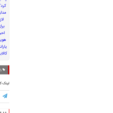
زل
لینک کو