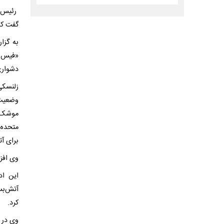
رئیس‌ج
گفت که
به گزا
«فیس د
دشواری
زلنسکی
وضعیت 
موشک‌ه
متحده 
برای آ
وی افزو
این اد
آتش‌بس
کرد.
وی در 