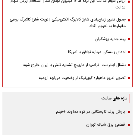
ارزش سهام عدالت این برگه ها 10 میلیون تومان شد | استعلام ارزش سهام
عدالت
جدول تغییر زمان‌بندی شارژ کالابرگ الکترونیکی | نوبت شارژ کالابرگ برخی
خانوارها به تعویق افتاد
پیام جدید پزشکیان
ادعای زلنسکی درباره توافق با آمریکا
نشنال اینترست: ترامپ از مارپیچ تشدید تنش با ایران خارج شود
تصویر امروز ماهواره کوپرنیک از وضعیت دریاچه ارومیه
تازه های سایت
بارش برف تابستانی در کوه دماوند +فیلم
قطعی برق شبانه تهران