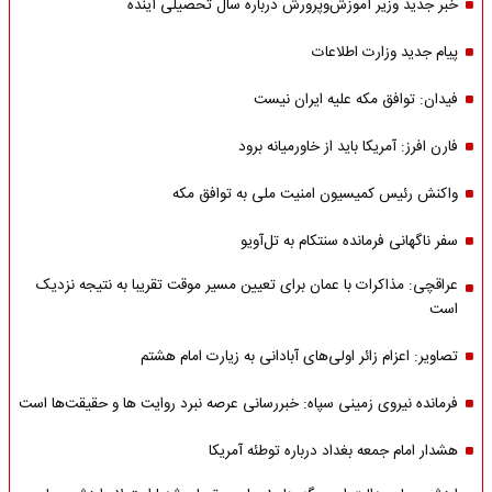
خبر جدید وزیر آموزش‌وپرورش درباره سال تحصیلی آینده
پیام جدید وزارت اطلاعات
فیدان: توافق مکه علیه ایران نیست
فارن افرز: آمریکا باید از خاورمیانه برود
واکنش رئیس کمیسیون امنیت ملی به توافق مکه
سفر ناگهانی فرمانده سنتکام به تل‌آویو
عراقچی: مذاکرات با عمان برای تعیین مسیر موقت تقریبا به نتیجه نزدیک
است
تصاویر: اعزام زائر اولی‌های آبادانی به زیارت امام هشتم
فرمانده نیروی زمینی سپاه: خبررسانی عرصه نبرد روایت ها و حقیقت‌ها است
هشدار امام جمعه بغداد درباره توطئه آمریکا