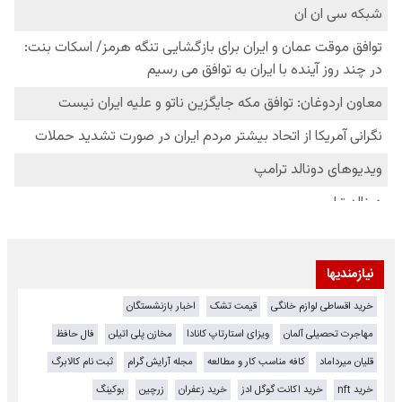
نیازمندیها
خرید اقساطی لوازم خانگی
قیمت تشک
اخبار بازنشستگان
مهاجرت تحصیلی آلمان
ویزای استارتاپ کانادا
مخازن پلی اتیلن
فال حافظ
قلیان میرداماد
کافه مناسب کار و مطالعه
مجله آرایش گرام
ثبت نام کالابرگ
خرید nft
خرید اکانت گوگل ادز
خرید زعفران
زرچین
بوکینگ